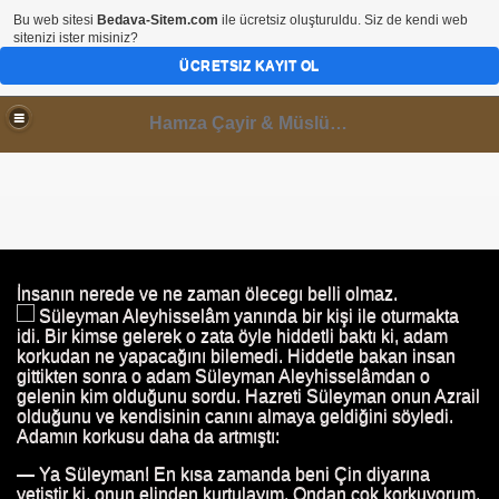
Bu web sitesi
Bedava-Sitem.com
ile ücretsiz oluşturuldu. Siz de kendi web
sitenizi ister misiniz?
ÜCRETSIZ KAYIT OL
Hamza Çayir & Müslüminal Paylaşımlar
İnsanın nerede ve ne zaman ölecegı belli olmaz.
 satması
Süleyman Aleyhisselâm yanında bir kişi ile oturmakta
idi. Bir kimse gelerek o zata öyle hiddetli baktı ki, adam
korkudan ne yapacağını bilemedi. Hiddetle bakan insan
gittikten sonra o adam Süleyman Aleyhisselâmdan o
gelenin kim olduğunu sordu. Hazreti Süleyman onun Azrail
su
olduğunu ve kendisinin canını almaya geldiğini söyledi.
Adamın korkusu daha da artmıştı:
— Ya Süleyman! En kısa zamanda beni Çin diyarına
yetiştir ki, onun elinden kurtulayım. Ondan çok korkuyorum,