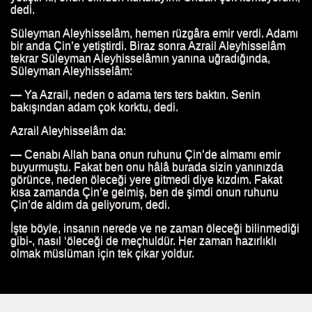
dedi.
bir hikaye
Süleyman Aleyhisselâm, hemen rüzgâra emir verdi. Adamı
bir anda Çin’e yetiştirdi. Biraz sonra Azrail Aleyhisselâm
tekrar Süleyman Aleyhisselâmın yanına uğradığında,
ktur
Süleyman Aleyhisselâm:
cegı belli olmaz.
— Ya Azrail, neden o adama ters ters baktın. Senin
bakışından adam çok korktu, dedi.
Azrail Aleyhisselâm da:
— Cenabı Allah bana onun ruhunu Çin’de almamı emir
buyurmuştu. Fakat ben onu hâlâ burada sizin yanınızda
ntüsü
görünce, neden öleceği yere gitmedi diye kızdım. Fakat
kısa zamanda Çin’e gelmiş, ben de şimdi onun ruhunu
Çin’de aldım da geliyorum, dedi.
muyor
İşte böyle, insanın nerede ve ne zaman öleceği bilinmediği
lavat Getirirse
gibi-, nasıl ‘öleceği de meçhuldür. Her zaman hazırlıklı
olmak müslüman için tek çıkar yoldur.
üyor.