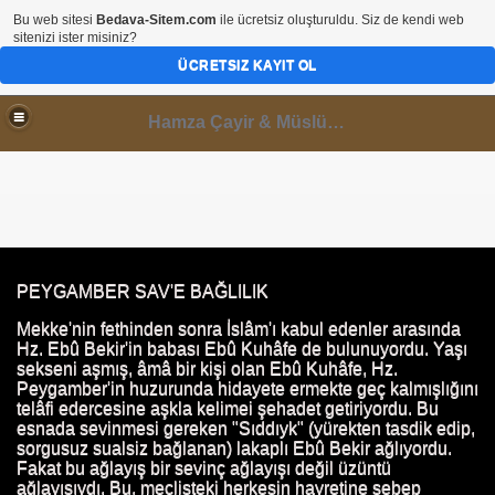
Bu web sitesi
Bedava-Sitem.com
ile ücretsiz oluşturuldu. Siz de kendi web
sitenizi ister misiniz?
ÜCRETSIZ KAYIT OL
Hamza Çayir & Müslüminal Paylaşımlar
PEYGAMBER SAV'E BAĞLILIK
 satması
Mekke'nin fethinden sonra İslâm'ı kabul edenler arasında
Hz. Ebû Bekir'in babası Ebû Kuhâfe de bulunuyordu. Yaşı
sekseni aşmış, âmâ bir kişi olan Ebû Kuhâfe, Hz.
Peygamber'in huzurunda hidayete ermekte geç kalmışlığını
su
telâfi edercesine aşkla kelimei şehadet getiriyordu. Bu
esnada sevinmesi gereken "Sıddıyk" (yürekten tasdik edip,
sorgusuz sualsiz bağlanan) lakaplı Ebû Bekir ağlıyordu.
Fakat bu ağlayış bir sevinç ağlayışı değil üzüntü
ağlayışıydı. Bu, meclisteki herkesin hayretine sebep