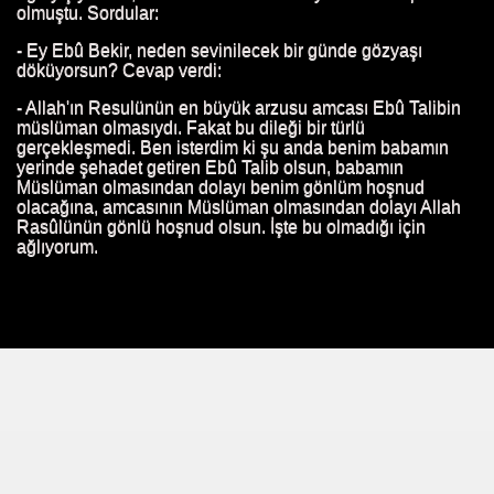
olmuştu. Sordular:
bir hikaye
- Ey Ebû Bekir, neden sevinilecek bir günde gözyaşı
döküyorsun? Cevap verdi:
ktur
- Allah'ın Resulünün en büyük arzusu amcası Ebû Talibin
müslüman olmasıydı. Fakat bu dileği bir türlü
cegı belli olmaz.
gerçekleşmedi. Ben isterdim ki şu anda benim babamın
yerinde şehadet getiren Ebû Talib olsun, babamın
Müslüman olmasından dolayı benim gönlüm hoşnud
olacağına, amcasının Müslüman olmasından dolayı Allah
Rasûlünün gönlü hoşnud olsun. İşte bu olmadığı için
ağlıyorum.
ntüsü
muyor
lavat Getirirse
üyor.