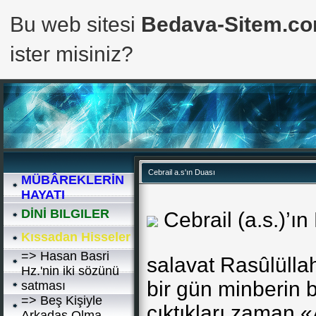
Bu web sitesi
Bedava-Sitem.c
ister misiniz?
Cebrail a.s'ın Duası
MÜBÂREKLERİN
HAYATI
DİNİ BILGILER
Cebrail (a.s.)’ın
Kıssadan Hisseler
=> Hasan Basri
salavat Rasûlüllah
Hz.'nin iki sözünü
bir gün minberin 
satması
=> Beş Kişiyle
çıktıkları zaman «
Arkadaş Olma