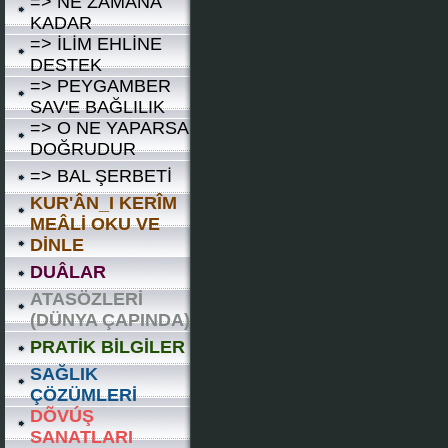
=> NE ZAMANA
KADAR
=> İLİM EHLİNE
DESTEK
=> PEYGAMBER
SAV'E BAĞLILIK
=> O NE YAPARSA
DOĞRUDUR
=> BAL ŞERBETİ
KUR'ÂN_I KERÎM
MEÂLİ OKU VE
DİNLE
DUÂLAR
ATASÖZLERİ
(DÜNYA ÇAPINDA)
PRATİK BİLGİLER
SAĞLIK
ÇÖZÜMLERİ
DÕVÚŞ
SANATLARI