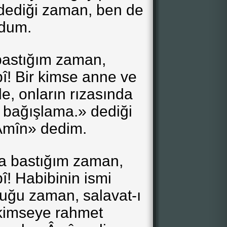
dediği zaman, ben de
rdum.
bastığım zaman,
î! Bir kimse anne ve
e, onların rızasında
 bağışlama.» dediği
Âmîn» dedim.
 bastığım zaman,
î! Habibinin ismi
uğu zaman, salavat-ı
kimseye rahmet