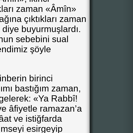
kları zaman «Âmîn»
ğına çıktıkları zaman
 diye buyurmuşlardı.
nun sebebini sual
endimiz şöyle
berin birinci
ımı bastığım zaman,
gelerek: «Ya Rabbî!
ve âfiyetle ramazan’a
tâat ve istiğfarda
imseyi esirgeyip