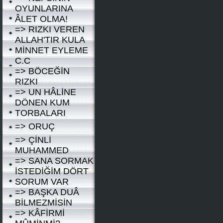
OYUNLARINA
ÂLET OLMA!
=> RIZKI VEREN
ALLAH'TIR KULA
MİNNET EYLEME
C.C
=> BÖCEĞİN
RIZKI
=> UN HÂLİNE
DÖNEN KUM
TORBALARI
=> ORUÇ
=> ÇİNLİ
MUHAMMED
=> SANA SORMAK
İSTEDİĞİM DÖRT
SORUM VAR
=> BAŞKA DUÂ
BİLMEZMİSİN
=> KÂFİRMİ