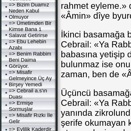
rahmet eyleme.» 
=> Bizim Duamız
Neden Kabul
«Âmin» dîye byu
Olmuyor
=> Ümetimden Bir
Kimse Bana 1
İkinci basamağa 
Salavat Getirirse
=> Ebu Lehebin
Cebrail: «Ya Rabb
Azabı
babasına yetişip d
=> Benim Rabbim
Beni Daima
bulunmaz ise onu
Görüyor.
=> Misafir
zaman, ben de «
Gelmeyince Üç Ay
Birşey Yemedi
=> Cebrail a.s'ın
Üçüncü basamağa
Duası
Cebrail: «Ya Rabb
=> Ermişe
Sormuşlar
yanında zikrolund
=> Misafir Rızkı İle
şerife okumayan 
Gelir
=> Evlilik Kaderdir...