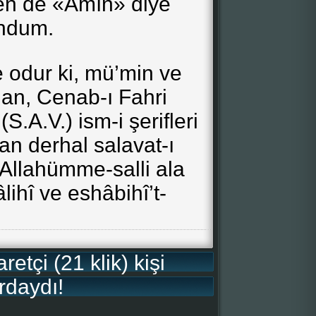
en de «Âmîn» diye
ndum.
 odur ki, mü’min ve
lan, Cenab-ı Fahri
S.A.V.) ism-i şerifleri
n derhal salavat-ı
(Allahümme-salli ala
hî ve eshâbihî’t-
etçi (21 klik) kişi
rdaydı!