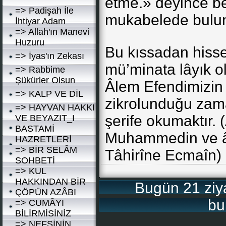
etme.» deyince b
=> Padişah İle
mukabelede bulu
İhtiyar Adam
=> Allah'ın Manevi
Huzuru
Bu kıssadan hisse
=> İyas'ın Zekası
mü’minata lâyık o
=> Rabbime
Şükürler Olsun
Âlem Efendimizin (
=> KALP VE DİL
zikrolunduğu zama
=> HAYVAN HAKKI
şerife okumaktır. 
VE BEYAZIT_I
BASTAMİ
Muhammedin ve âli
HAZRETLERİ
=> BİR SELÂM
Tâhirîne Ecmaîn)
SOHBETİ
=> KUL
HAKKINDAN BİR
Bugün 21 ziyar
ÇÖPÜN AZÂBI
bu
=> CUMÂYI
BİLİRMİSİNİZ
=> NEFSİNİN