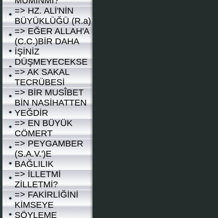
MÛMİNMİ?
=> HZ. ALİ'NİN
BÜYÜKLÜĞÜ (R.a)
=> EĞER ALLAH'A
(C.C.)BİR DAHA
İŞİNİZ
DÜŞMEYECEKSE
=> AK SAKAL
TECRÜBESİ
=> BİR MUSÎBET
BİN NASİHATTEN
YEĞDİR
=> EN BÜYÜK
CÖMERT
=> PEYGAMBER
(S.A.V.')E
BAĞLILIK
=> İLLETMİ
ZİLLETMİ?
=> FAKİRLİĞİNİ
KİMSEYE
SÖYLEME