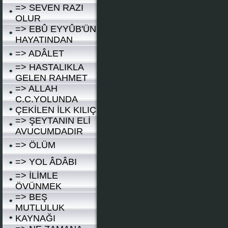
=> SEVEN RAZI
OLUR
=> EBÛ EYYÛB'ÜN
HAYATINDAN
=> ADÂLET
=> HASTALIKLA
GELEN RAHMET
=> ALLAH
C.C.YOLUNDA
ÇEKİLEN İLK KILIÇ
=> ŞEYTANIN ELİ
AVUCUMDADIR
=> ÖLÜM
=> YOL ÂDÂBI
=> İLİMLE
ÖVÜNMEK
=> BEŞ
MUTLULUK
KAYNAĞI