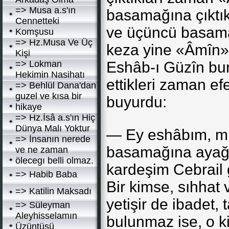
=> Musa a.s'ın
basamağına çıktı
Cennetteki
ve üçüncü basama
Komşusu
=> Hz.Musa Ve Üç
keza yine «Âmîn»
Kişi
=> Lokman
Eshâb-ı Güzîn bu
Hekimin Nasihatı
ettikleri zaman ef
=> Behlül Dana'dan
guzel ve kısa bir
buyurdu:
hikaye
=> Hz.İsâ a.s'ın Hiç
Dünya Malı Yoktur
— Ey eshâbım, min
=> İnsanın nerede
basamağına ayağ
ve ne zaman
ölecegı belli olmaz.
kardeşim Cebrail 
=> Habib Baba
Bir kimse, sıhhat 
=> Katilin Maksadı
yetişir de ibadet, 
=> Süleyman
Aleyhisselamın
bulunmaz ise, o k
Üzüntüsü