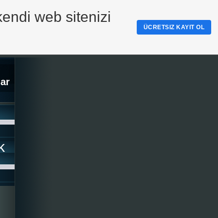
kendi web sitenizi
ÜCRETSIZ KAYIT OL
ar
k