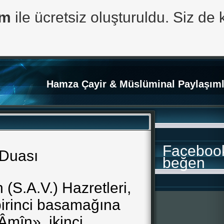
om
ile ücretsiz oluşturuldu. Siz de 
Hamza Çayir & Müslüminal Paylaşıml
Faceboo
 Duası
beğen
 (S.A.V.) Hazretleri,
birinci basamağına
Âmîn», ikinci