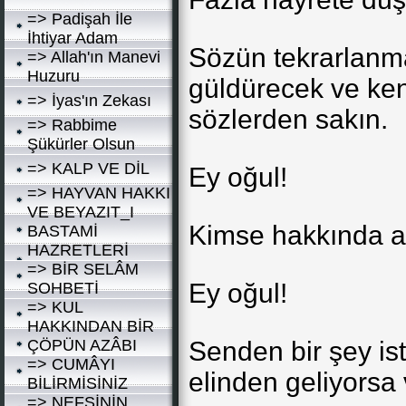
=> Padişah İle
İhtiyar Adam
Sözün tekrarlanma
=> Allah'ın Manevi
Huzuru
güldürecek ve ke
=> İyas'ın Zekası
sözlerden sakın.
=> Rabbime
Şükürler Olsun
=> KALP VE DİL
Ey oğul!
=> HAYVAN HAKKI
VE BEYAZIT_I
Kimse hakkında a
BASTAMİ
HAZRETLERİ
=> BİR SELÂM
Ey oğul!
SOHBETİ
=> KUL
HAKKINDAN BİR
ÇÖPÜN AZÂBI
Senden bir şey is
=> CUMÂYI
elinden geliyorsa
BİLİRMİSİNİZ
=> NEFSİNİN