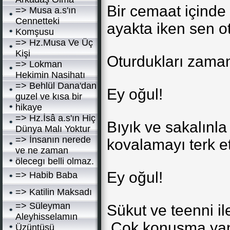
Bir cemaat içind
=> Musa a.s'ın
Cennetteki
ayakta iken sen o
Komşusu
=> Hz.Musa Ve Üç
Kişi
Oturdukları zaman
=> Lokman
Hekimin Nasihatı
=> Behlül Dana'dan
Ey oğul!
guzel ve kısa bir
hikaye
=> Hz.İsâ a.s'ın Hiç
Bıyık ve sakalınla
Dünya Malı Yoktur
=> İnsanın nerede
kovalamayı terk et
ve ne zaman
ölecegı belli olmaz.
Ey oğul!
=> Habib Baba
=> Katilin Maksadı
=> Süleyman
Sükut ve teenni il
Aleyhisselamın
.Çok konuşma yan
Üzüntüsü