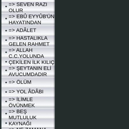
=> SEVEN RAZI
OLUR
=> EBÛ EYYÛB'ÜN
HAYATINDAN
=> ADÂLET
=> HASTALIKLA
GELEN RAHMET
=> ALLAH
C.C.YOLUNDA
ÇEKİLEN İLK KILIÇ
=> ŞEYTANIN ELİ
AVUCUMDADIR
=> ÖLÜM
=> YOL ÂDÂBI
=> İLİMLE
ÖVÜNMEK
=> BEŞ
MUTLULUK
KAYNAĞI