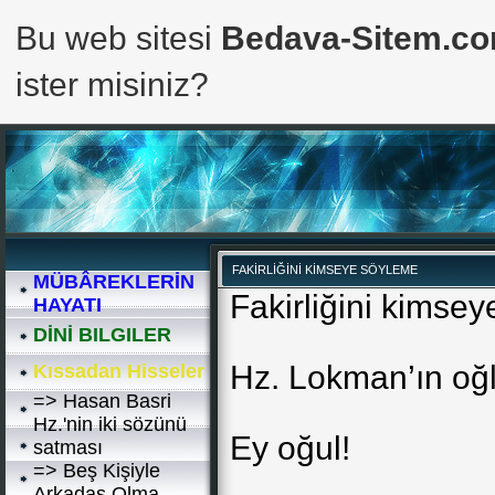
Bu web sitesi
Bedava-Sitem.c
ister misiniz?
FAKİRLİĞİNİ KİMSEYE SÖYLEME
MÜBÂREKLERİN
Fakirliğini kimse
HAYATI
DİNİ BILGILER
Hz. Lokman’ın oğl
Kıssadan Hisseler
=> Hasan Basri
Hz.'nin iki sözünü
Ey oğul!
satması
=> Beş Kişiyle
Arkadaş Olma