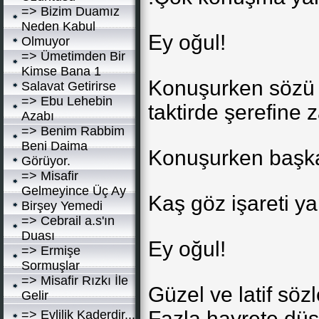
=> Bizim Duamız
Neden Kabul
Ey oğul!
Olmuyor
=> Ümetimden Bir
Kimse Bana 1
Konuşurken sözü f
Salavat Getirirse
=> Ebu Lehebin
taktirde şerefine z
Azabı
=> Benim Rabbim
Beni Daima
Konuşurken başka
Görüyor.
=> Misafir
Gelmeyince Üç Ay
Kaş göz işareti y
Birşey Yemedi
=> Cebrail a.s'ın
Duası
Ey oğul!
=> Ermişe
Sormuşlar
=> Misafir Rızkı İle
Güzel ve latif söz
Gelir
Fazla hayrete dü
=> Evlilik Kaderdir...