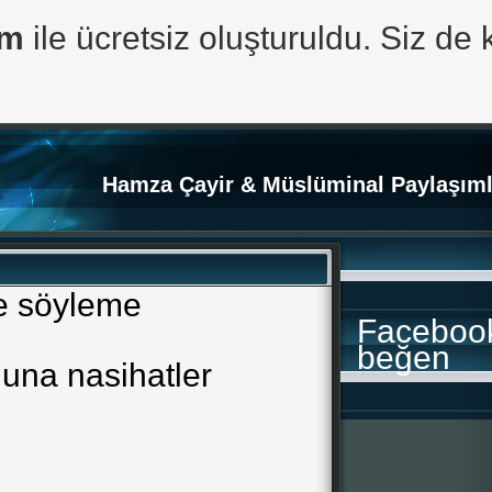
om
ile ücretsiz oluşturuldu. Siz de 
Hamza Çayir & Müslüminal Paylaşıml
ye söyleme
Faceboo
beğen
una nasihatler