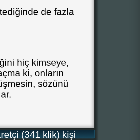
stediğinde de fazla
liğini hiç kimseye,
açma ki, onların
düşmesin, sözünü
ar.
etçi (341 klik) kişi