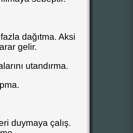
azla dağıtma. Aksi
arar gelir.
larını utandırma.
apma.
leri duymaya çalış.
şme.