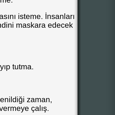
sını isteme. İnsanları
ndini maskara edecek
yıp tutma.
tenildiği zaman,
 vermeye çalış.