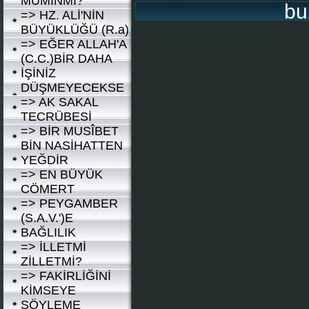
MÛMİNMİ?
bu
=> HZ. ALİ'NİN
BÜYÜKLÜĞÜ (R.a)
=> EĞER ALLAH'A
(C.C.)BİR DAHA
İŞİNİZ
DÜŞMEYECEKSE
=> AK SAKAL
TECRÜBESİ
=> BİR MUSÎBET
BİN NASİHATTEN
YEĞDİR
=> EN BÜYÜK
CÖMERT
=> PEYGAMBER
(S.A.V.')E
BAĞLILIK
=> İLLETMİ
ZİLLETMİ?
=> FAKİRLİĞİNİ
KİMSEYE
SÖYLEME