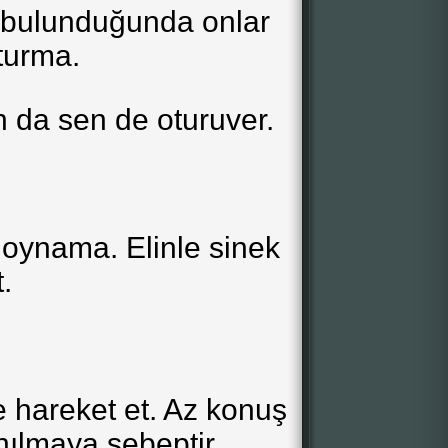
e bulunduğunda onlar
turma.
 da sen de oturuver.
 oynama. Elinle sinek
.
e hareket et. Az konuş
ılmaya sebeptir.