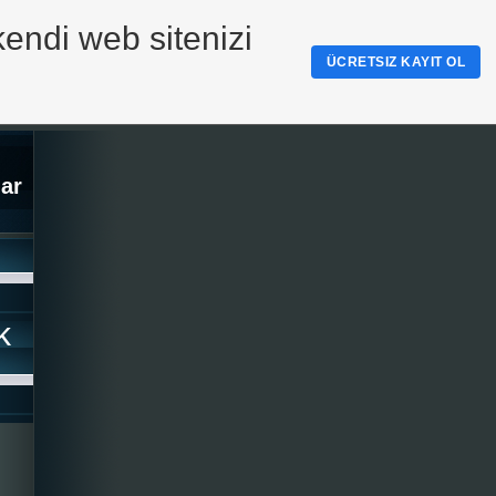
kendi web sitenizi
ÜCRETSIZ KAYIT OL
ar
k