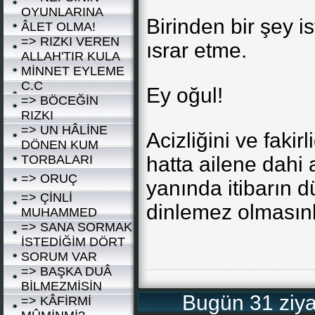
OYUNLARINA
Birinden bir şey i
ÂLET OLMA!
=> RIZKI VEREN
ısrar etme.
ALLAH'TIR KULA
MİNNET EYLEME
C.C
Ey oğul!
=> BÖCEĞİN
RIZKI
=> UN HÂLİNE
Acizliğini ve fakir
DÖNEN KUM
TORBALARI
hatta ailene dahi 
=> ORUÇ
yanında itibarın 
=> ÇİNLİ
dinlemez olmasınl
MUHAMMED
=> SANA SORMAK
İSTEDİĞİM DÖRT
SORUM VAR
=> BAŞKA DUÂ
BİLMEZMİSİN
Bugün 31 ziyar
=> KÂFİRMİ