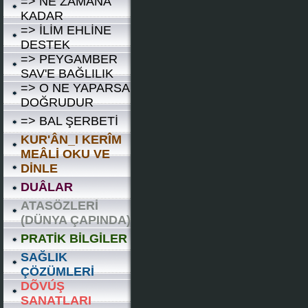
=> NE ZAMANA
KADAR
=> İLİM EHLİNE
DESTEK
=> PEYGAMBER
SAV'E BAĞLILIK
=> O NE YAPARSA
DOĞRUDUR
=> BAL ŞERBETİ
KUR'ÂN_I KERÎM
MEÂLİ OKU VE
DİNLE
DUÂLAR
ATASÖZLERİ
(DÜNYA ÇAPINDA)
PRATİK BİLGİLER
SAĞLIK
ÇÖZÜMLERİ
DÕVÚŞ
SANATLARI