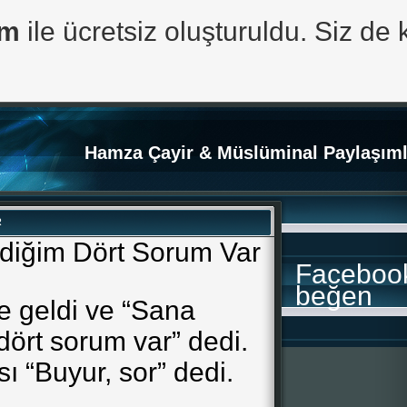
om
ile ücretsiz oluşturuldu. Siz de 
Hamza Çayir & Müslüminal Paylaşıml
R
diğim Dört Sorum Var
Faceboo
beğen
ye geldi ve “Sana
dört sorum var” dedi.
sı “Buyur, sor” dedi.