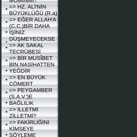
MÛMİNMİ?
=> HZ. ALİ'NİN
BÜYÜKLÜĞÜ (R.a)
=> EĞER ALLAH'A
(C.C.)BİR DAHA
İŞİNİZ
DÜŞMEYECEKSE
=> AK SAKAL
TECRÜBESİ
=> BİR MUSÎBET
BİN NASİHATTEN
YEĞDİR
=> EN BÜYÜK
CÖMERT
=> PEYGAMBER
(S.A.V.')E
BAĞLILIK
=> İLLETMİ
ZİLLETMİ?
=> FAKİRLİĞİNİ
KİMSEYE
SÖYLEME