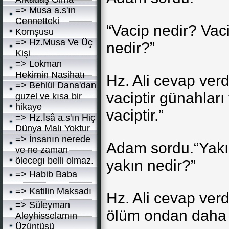
=> Musa a.s'ın
Cennetteki
“Vacip nedir? Vac
Komşusu
=> Hz.Musa Ve Üç
nedir?”
Kişi
=> Lokman
Hekimin Nasihatı
Hz. Ali cevap ver
=> Behlül Dana'dan
vaciptir günahları
guzel ve kısa bir
hikaye
vaciptir.”
=> Hz.İsâ a.s'ın Hiç
Dünya Malı Yoktur
=> İnsanın nerede
Adam sordu.“Yakı
ve ne zaman
ölecegı belli olmaz.
yakın nedir?”
=> Habib Baba
=> Katilin Maksadı
Hz. Ali cevap verd
=> Süleyman
ölüm ondan daha y
Aleyhisselamın
Üzüntüsü