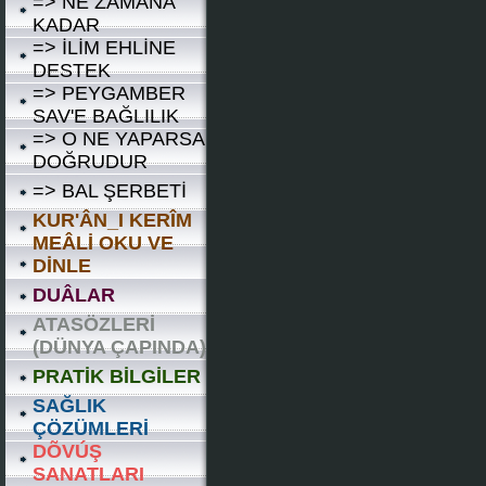
=> NE ZAMANA
KADAR
=> İLİM EHLİNE
DESTEK
=> PEYGAMBER
SAV'E BAĞLILIK
=> O NE YAPARSA
DOĞRUDUR
=> BAL ŞERBETİ
KUR'ÂN_I KERÎM
MEÂLİ OKU VE
DİNLE
DUÂLAR
ATASÖZLERİ
(DÜNYA ÇAPINDA)
PRATİK BİLGİLER
SAĞLIK
ÇÖZÜMLERİ
DÕVÚŞ
SANATLARI