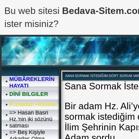
Bu web sitesi
Bedava-Sitem.c
ister misiniz?
SANA SORMAK İSTEDİĞİM DÖRT SORUM VA
MÜBÂREKLERİN
Sana Sormak İste
HAYATI
DİNİ BILGILER
Bir adam Hz. Ali’
Kıssadan Hisseler
=> Hasan Basri
sormak istediğim 
Hz.'nin iki sözünü
İlim Şehrinin Kapı
satması
=> Beş Kişiyle
Adam sordu.
Arkadaş Olma