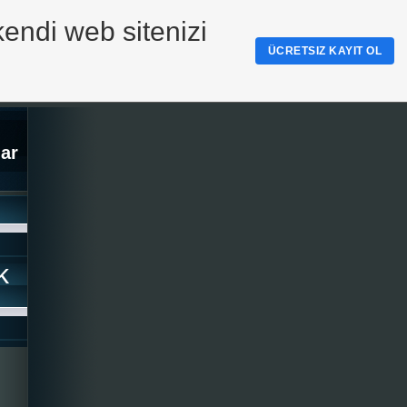
kendi web sitenizi
ÜCRETSIZ KAYIT OL
ar
k