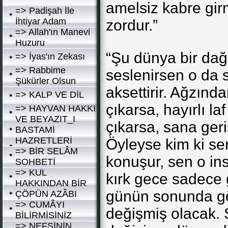
amelsiz kabre gi
=> Padişah İle
İhtiyar Adam
zordur.”
=> Allah'ın Manevi
Huzuru
“Şu dünya bir dağ 
=> İyas'ın Zekası
=> Rabbime
seslenirsen o da 
Şükürler Olsun
aksettirir. Ağzından
=> KALP VE DİL
çıkarsa, hayırlı la
=> HAYVAN HAKKI
VE BEYAZIT_I
çıkarsa, sana geri
BASTAMİ
HAZRETLERİ
Öyleyse kim ki se
=> BİR SELÂM
konuşur, sen o in
SOHBETİ
=> KUL
kırk gece sadece g
HAKKINDAN BİR
günün sonunda gö
ÇÖPÜN AZÂBI
=> CUMÂYI
değişmiş olacak.
BİLİRMİSİNİZ
=> NEFSİNİN