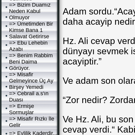
=> Bizim Duamız
Adam sordu.“Acay
Neden Kabul
Olmuyor
daha acayip nedir
=> Ümetimden Bir
Kimse Bana 1
Salavat Getirirse
Hz. Ali cevap verd
=> Ebu Lehebin
Azabı
dünyayı sevmek i
=> Benim Rabbim
acayiptir.”
Beni Daima
Görüyor.
=> Misafir
Ve adam son olara
Gelmeyince Üç Ay
Birşey Yemedi
=> Cebrail a.s'ın
“Zor nedir? Zorda
Duası
=> Ermişe
Sormuşlar
Ve Hz. Ali, bu son
=> Misafir Rızkı İle
Gelir
cevap verdi.“ Kabi
=> Evlilik Kaderdir...