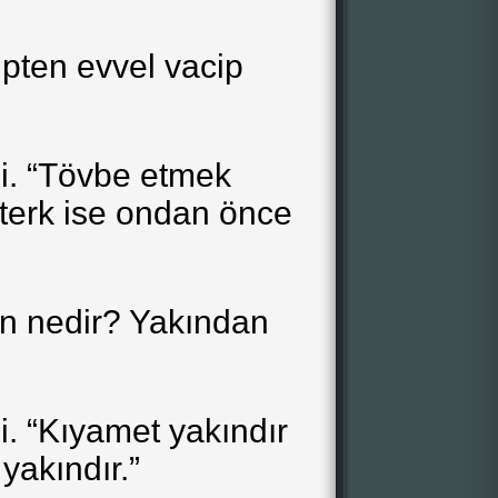
ipten evvel vacip
di. “Tövbe etmek
 terk ise ondan önce
n nedir? Yakından
i. “Kıyamet yakındır
akındır.”