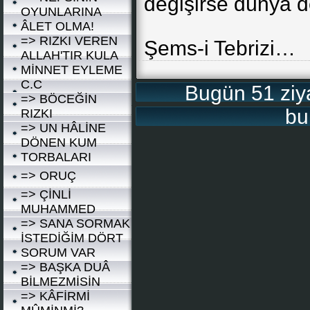
değişirse dünya de
OYUNLARINA
ÂLET OLMA!
=> RIZKI VEREN
Şems-i Tebrizi…
ALLAH'TIR KULA
MİNNET EYLEME
C.C
Bugün 51 ziyar
=> BÖCEĞİN
bu
RIZKI
=> UN HÂLİNE
DÖNEN KUM
TORBALARI
=> ORUÇ
=> ÇİNLİ
MUHAMMED
=> SANA SORMAK
İSTEDİĞİM DÖRT
SORUM VAR
=> BAŞKA DUÂ
BİLMEZMİSİN
=> KÂFİRMİ