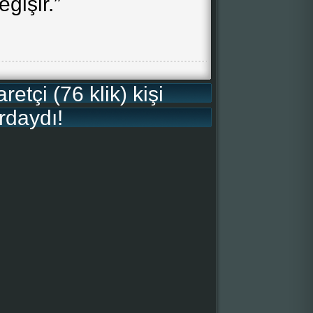
ğişir.”
etçi (76 klik) kişi
rdaydı!