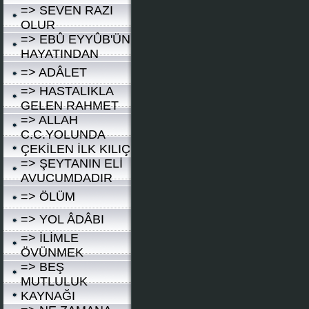
=> SEVEN RAZI
OLUR
=> EBÛ EYYÛB'ÜN
HAYATINDAN
=> ADÂLET
=> HASTALIKLA
GELEN RAHMET
=> ALLAH
C.C.YOLUNDA
ÇEKİLEN İLK KILIÇ
=> ŞEYTANIN ELİ
AVUCUMDADIR
=> ÖLÜM
=> YOL ÂDÂBI
=> İLİMLE
ÖVÜNMEK
=> BEŞ
MUTLULUK
KAYNAĞI