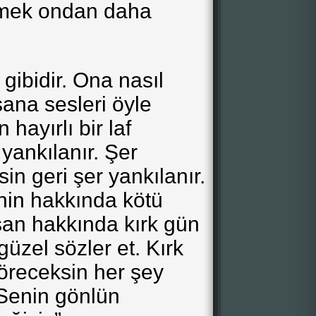
rmek ondan daha
gibidir. Ona nasıl
sana sesleri öyle
 hayırlı bir laf
f yankılanır. Şer
sin geri şer yankılanır.
nin hakkında kötü
san hakkında kırk gün
üzel sözler et. Kırk
receksin her şey
 Senin gönlün