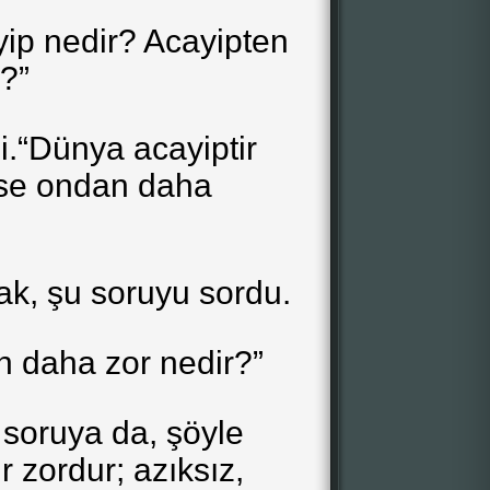
ip nedir? Acayipten
?”
i.“Dünya acayiptir
se ondan daha
k, şu soruyu sordu.
n daha zor nedir?”
 soruya da, şöyle
r zordur; azıksız,