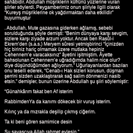
sahâbidir. Abdullah müşriklerin küfrünü yüzlerine vuran
IN HAYATI
şiirler söylerdi. Peygamberimiz onun şiiriyle ilgili olarak
“Kureyş müşriklerine ok yağdırmaktan daha etkilidir”
HAYATI
buyurmuştur
. Abdullah, Mute gazasına giderken ağlamış, sebebi
ATTAB'IN HAYATI
sorulduğunda şöyle demişti: “Benim dünyaya karşı sevgim,
sizlere karşı ziyade arzum yoktur. Ancak ben Rasûl-i
HAYATI
Ekrem’den (s.a.s.) Meryem sûresi yetmişbirinci “İçinizden
hiç biriniz hariç olmamak üzere mutlaka hepiniz
N HAYATI
Cehennem’e varacaksınız” âyetini işitmiştim. Âyette
bahsolunan Cehennem’e uğradığımda halim nice olur?
diye düşündüğümden ağlıyorum.” Uğurlayanlardan bazıları
ATI
onu teselli ederek, “Cenab-ı Hak sizleri korusun, düşman
şerrini sizden uzaklaştırarak sağ salim dönmenizi nasib
etsin.” demişler, bunun üzerine Abdullah şu şiiri söylemiştir:
“Günahkârım fakat ben Af isterim
ATI
RabbimdenYa da kanımı dökecek bir vuruş isterim.
I
Kılınç ya da mızrakla deşilip çıkmış ciğerim.
HAYATI
Ta ki beni gören samimice desin
 HAYATI
Şu savaşçıya Allah rahmet eylesin.”