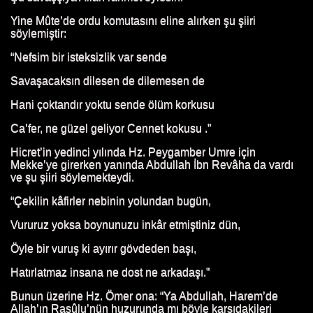
Yine Mûte’de ordu komutasını eline alırken şu şiiri
ATI
söylemiştir:
N HAYATI
“Nefsim bir isteksizlik var sende
I
Savaşacaksın dilesen de dilemesen de
Hani çoktandır yoktu sende ölüm korkusu
Ca’fer, ne güzel geliyor Cennet kokusu .”
 HAYATI
Hicret’in yedinci yılında Hz. Peygamber Umre için
Mekke’ye girerken yanında Abdullah İbn Revâha da vardı
HL'İN HAYATI
ve şu şiiri söylemekteydi.
HAYATI
“Çekilin kâfirler nebinin yolundan bugün,
Vururuz yoksa boynunuzu inkâr etmiştiniz dün,
HAYATI
Öyle bir vuruş ki ayırır gövdeden başı,
 HAYATI
Hatırlatmaz insana ne dost ne arkadaşı.”
ATI
Bunun üzerine Hz. Ömer ona: “Ya Abdullah, Harem’de
Allah’ın Rasûlu’nün huzurunda mı böyle karşıdakileri