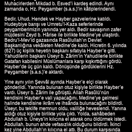
Muhacirlerden Mikdad b. Esved’i kardeş edindi. Aynı
zamanda o, Hz. Peygamber (s.a.s.)’in kâtiplerindendi.
Bedir, Uhud, Hendek ve Hayber gazvelerine katıldı.
Hudeybiye barışı ve Umretu’l-Kaza seferlerinde
peygamberimizin yanında yer aldı. Bedir savaşının zafer
müjdesini Zeyd b. Hârise ile birlikte Medine’ye ulaştırdı.
Bedru’l-Mev’id gazasında Rasûlullah’ın Devlet
Başkanlığına vekâleten Medine’de kaldı. Hicretin 6. yılında
(627) üç kişilik heyetin başkanı sıfatıyla Hayber’e gitti.
Yahudilerin başkanı Üseyr b. Zârim’in Yahudilerle birlikte
Gatafan kabilesini Müslümanlara karşı kışkırttığını gördü.
Hayber’de üç gün kaldı. Dönüşünde gördüklerini Hz.
Peygamber (s.a.s.)’e aktardı.
Yine aynı yılın Şevvâl ayında Hayber’e elçi olarak
gönderildi. Yanında bulunan otuz kişiyle birlikte Hayber’e
vardı. Üseyr b. Zârim ile gõrüştü. Allah Rasûlü’nün
kendisini Hayber’e vali yapacağını, Medine’ye gelmesi
halinde kendisine ikrâm ve ihsânda bulunacağını bildirdi.
Üseyr, bu teklife memnun oldu, valiliğe heveslendi. Yanına
aldığı otuz kişiyle birlikte yola çıktı. Yolda, sahâbeden
Abdullah b. Üneys’in kılıcına el atarak onu öldürmek istedi.
Abdullah, bunun ahde vefasızlık olduğunu bildirdi. İkinci
kez yine Abdullah’ın kılıcına el attı. Bu durum karşısında