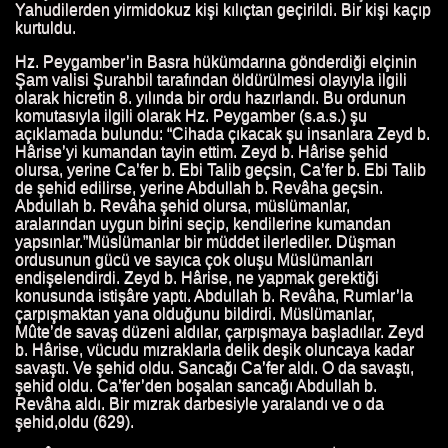
Yahudilerden yirmidokuz kişi kılıçtan geçirildi. Bir kişi kaçıp
TI.
kurtuldu.
 HUTBESI
Hz. Peygamber’in Basra hükümdarına gönderdiği elçinin
Şam valisi Şurahbil tarafından öldürülmesi olayıyla ilgili
olarak hicretin 8. yılında bir ordu hazırlandı. Bu ordunun
komutasıyla ilgili olarak Hz. Peygamber (s.a.s.) şu
açıklamada bulundu: “Cihada çıkacak şu insanlara Zeyd b.
Hârise’yi kumandan tayin ettim. Zeyd b. Hârise şehid
olursa, yerine Ca’fer b. Ebi Talib geçsin, Ca’fer b. Ebi Talib
de şehid edilirse, yerine Abdullah b. Revâha geçsin.
Abdullah b. Revâha şehid olursa, müslümanlar,
aralarından uygun birini seçip, kendilerine kumandan
yapsınlar.”Müslümanlar bir müddet ilerlediler. Düşman
ordusunun gücü ve sayıca çok oluşu Müslümanları
endişelendirdi. Zeyd b. Hârise, ne yapmak gerektiği
konusunda istişâre yaptı. Abdullah b. Revâha, Rumlar’la
çarpışmaktan yana olduğunu bildirdi. Müslümanlar,
Mûte’de savaş düzeni aldılar, çarpışmaya başladılar. Zeyd
b. Hârise, vücudu mızraklarla delik deşik oluncaya kadar
savaştı. Ve şehid oldu. Sancağı Ca’fer aldı. O da savaştı,
şehid oldu. Ca’fer’den boşalan sancağı Abdullah b.
Revâha aldı. Bir mızrak darbesiyle yaralandı ve o da
şehid,oldu (629).