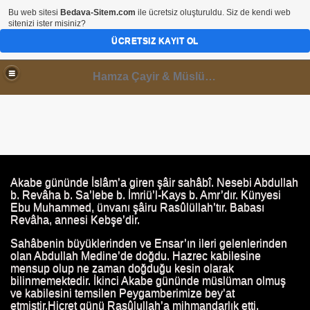
Bu web sitesi
Bedava-Sitem.com
ile ücretsiz oluşturuldu. Siz de kendi web
sitenizi ister misiniz?
ÜCRETSIZ KAYIT OL
Hamza Çayir & Müslüminal Paylaşımlar
I
Akabe gününde İslâm’a giren şâir sahâbî. Nesebi Abdullah
b. Revâha b. Sa’lebe b. İmriü’l-Kays b. Amr’dır. Künyesi
Ebu Muhammed, ünvanı şâiru Rasûlüllah’tır. Babası
Revâha, annesi Kebşe’dir.
Sahâbenin büyüklerinden ve Ensar’ın ileri gelenlerinden
olan Abdullah Medine’de doğdu. Hazrec kabilesine
mensup olup ne zaman doğduğu kesin olarak
bilinmemektedir. İkinci Akabe gününde müslüman olmuş
ve kabilesini temsilen Peygamberimize bey’at
etmiştir.Hicret günü Rasûlullah’a mihmandarlık etti.