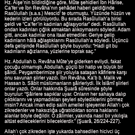
Hz. Âişe’nin bildirdiğine göre, Mûte şehidleri İbn Hârise,
Ca’fer ve İbn Revâha’nın şehâdet haberi geldiğinde
Rasûlullah (s.a.s.) Mescid’ te oturmuştu. Yüzünde hüzün ve
kederin izleri görülüyordu. Bu sırada Rasûlullah’a birisi
geldi ve “Ca’fer’in kadınları ağlaşıyorlar” dedi. Rasûlullah
ondan kadınları çığlık atmaktan alıkoymasını söyledi. Adam
gitti, ancak kadınlar ona itaat etmediler. Geriye gelip
kadınların hâlâ ağlaştıklarını Rasûlullah’a söyledi. Üçüncü
defa gelişinde Rasûlullah şöyle buyurdu: “Hadi git bu
kadınların ağızlarına, yüzlerine toprak saç.”
Hz. Abdullah b. Revâha Mûte’ye giderken evliydi, fakat
çocuğu olmamıştı. Abdullah, güçlü bir hatip ve büyük bir
şâirdi. Peygamberimize şiir yoluyla sataşan kâfirlere karşı
onu savunan şiirler yazdı. İbn Revâha, Ka’b b. Malik ve
Hassan b. Sâbit müslümanların şâirleriydi. İlk İslâmî şiirleri
onlar yazdı. Onlar hakkında Şuarâ sûresinde şöyle
buyrulur: “Şâirlere sapıklar uyar. Onların her sahaya dalıp
çıktıklarını ve yapmadıkları şeyleri söylediklerini görmez
misin? Ancak iman edip salih ameller işleyenler Allah’ı çok
zikredenler ve haksızlığa uğratıldıktan sonra haklarını
alanlar böyle değildir. O zâlimler, yakında nasıl bir yıkılışla
altüst edileceklerini bileceklerdir.” (Şuarâ, 26/224-227).
N HAYATI
Allah’ı çok zikreden işte yukarda bahsedilen hicivci üç