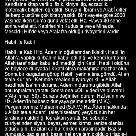
Kendisine kitap verilip, fizik, kimya, tip, eczacılık,
TI.
matematik bilgileri öğretildi. Süryani, İbrani ve Arabî diller
ile kerpiç üstüne çok kitap yazıldı. Bir rivayete göre 2000
 HUTBESI
yaşında iken Cuma günü vefat etti. Hz. Havva 40 sene
sonra vefat etti. Kabirlerinin Kudüs’te veya Mina da
Mescid-i Hif’de veya Arafat’ta olduğu rivayetleri vardır.
Habil ile Kabil
Habil ile Kabil Hz. Âdem’in oğullarından ikisidir. Habil’in
Allah’a yaptığı kurban’ın kabul edildiği ve kendi kurbanın
Allah tarafından kabul edilmediği için Kabil, Habil’i öldürür
ve böylece dünyada ilk katil olma makamına mazhar olur.
Sonra bir kargadan görüp Habil’i yerin altına gömdü. Allah
teala Kur’an-ı Kerimde mealen buyuruyor ki : « Allah
nezdinde İsa’nın durumu, Adem'in durumu gibidir. Allah
onu topraktan yarattı. Sonra ona «OL !» dedi ve oluverdi
»(Al-i İmran, 59) . Burada değinilen durum, Hz.İsa’nın ve
Hz. Âdem’in babasız dünyaya gelmeleridir (M.K.).
Peygamberimiz Muhammed (S.A.V.) Hz. Âdem hakkında :
« Allah teala Âdem’i (aleyhisselam) yeryüzünün her
tarafından aldırdığı topraktan yarattı. Bu sebeple
zürriyetinden siyah, beyaz, esmer, kırmızı renkte olanlar
olduğu gibi, bazıları da bu renklerin arasındadır. Bazısı
yumuşak, bazısı sert, bazısı halis ve temiz oldu » (Hadis-i