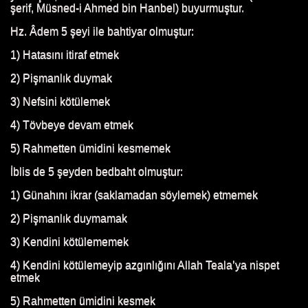
şerif, Müsned-i Ahmed bin Hanbel) buyurmuştur.
Hz. Âdem 5 şeyi ile bahtiyar olmuştur:
1) Hatasını itiraf etmek
2) Pişmanlık duymak
3) Nefsini kötülemek
4) Tövbeye devam etmek
5) Rahmetten ümidini kesmemek
İblis de 5 şeyden bedbaht olmuştur:
1) Günahını ikrar (saklamadan söylemek) etmemek
2) Pişmanlık duymamak
3) Kendini kötülememek
4) Kendini kötülemeyip azgınlığını Allah Teala’ya nispet
etmek
N HAYATI
5) Rahmetten ümidini kesmek