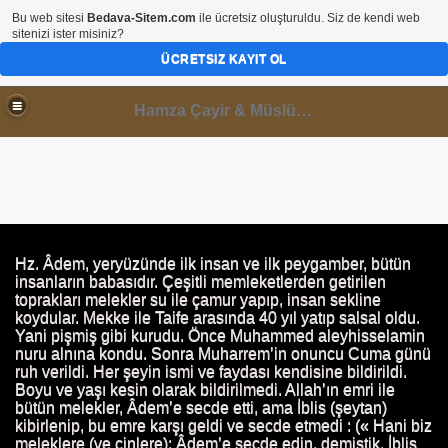
Bu web sitesi
Bedava-Sitem.com
ile ücretsiz oluşturuldu. Siz de kendi web
sitenizi ister misiniz?
ÜCRETSIZ KAYIT OL
Hamza Çayir & Müslüminal Paylaşımlar
I
Hz. Âdem, yeryüzünde ilk insan ve ilk peygamber, bütün
insanların babasıdır. Çeşitli memleketlerden getirilen
toprakları melekler su ile çamur yapıp, insan sekline
koydular. Mekke ile Taife arasında 40 yıl yatıp salsal oldu.
Yani pişmiş gibi kurudu. Önce Muhammed aleyhisselamin
nuru alnına kondu. Sonra Muharrem’in onuncu Cuma günü
ruh verildi. Her şeyin ismi ve faydası kendisine bildirildi.
Boyu ve yaşı kesin olarak bildirilmedi. Allah’ın emri ile
bütün melekler, Âdem’e secde etti, ama İblis (şeytan)
kibirlenip, bu emre karşı geldi ve secde etmedi : (« Hani biz
meleklere (ve cinlere): Âdem’e secde edin, demiştik. İblis