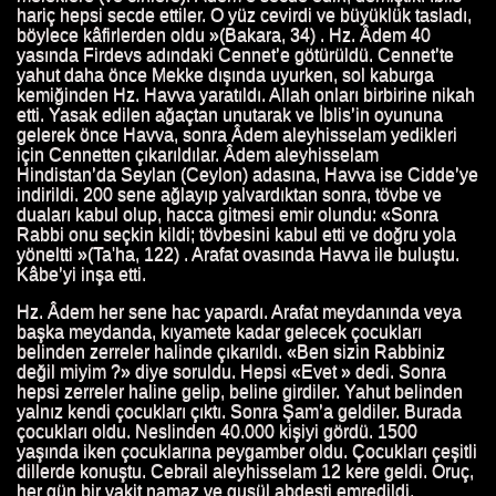
hariç hepsi secde ettiler. O yüz cevirdi ve büyüklük tasladı,
böylece kâfirlerden oldu »(Bakara, 34) . Hz. Âdem 40
yasında Firdevs adındaki Cennet’e götürüldü. Cennet’te
yahut daha önce Mekke dışında uyurken, sol kaburga
kemiğinden Hz. Havva yaratıldı. Allah onları birbirine nikah
etti. Yasak edilen ağaçtan unutarak ve İblis’in oyununa
gelerek önce Havva, sonra Âdem aleyhisselam yedikleri
için Cennetten çıkarıldılar. Âdem aleyhisselam
Hindistan’da Seylan (Ceylon) adasına, Havva ise Cidde’ye
indirildi. 200 sene ağlayıp yalvardıktan sonra, tövbe ve
duaları kabul olup, hacca gitmesi emir olundu: «Sonra
Rabbi onu seçkin kildi; tövbesini kabul etti ve doğru yola
yöneltti »(Ta'ha, 122) . Arafat ovasında Havva ile buluştu.
Kâbe’yi inşa etti.
Hz. Âdem her sene hac yapardı. Arafat meydanında veya
başka meydanda, kıyamete kadar gelecek çocukları
belinden zerreler halinde çıkarıldı. «Ben sizin Rabbiniz
değil miyim ?» diye soruldu. Hepsi «Evet » dedi. Sonra
hepsi zerreler haline gelip, beline girdiler. Yahut belinden
yalnız kendi çocukları çıktı. Sonra Şam’a geldiler. Burada
çocukları oldu. Neslinden 40.000 kişiyi gördü. 1500
yaşında iken çocuklarına peygamber oldu. Çocukları çeşitli
dillerde konuştu. Cebrail aleyhisselam 12 kere geldi. Oruç,
her gün bir vakit namaz ve gusül abdesti emredildi.