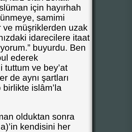
slüman için hayırhah
üşünmeye, samimi
 ve müşriklerden uzak
zdaki idarecilere itaat
iyorum.” buyurdu. Ben
bul ederek
i tuttum ve bey’at
er de aynı şartları
birlikte islâm’la
üman olduktan sonra
a)’in kendisini her