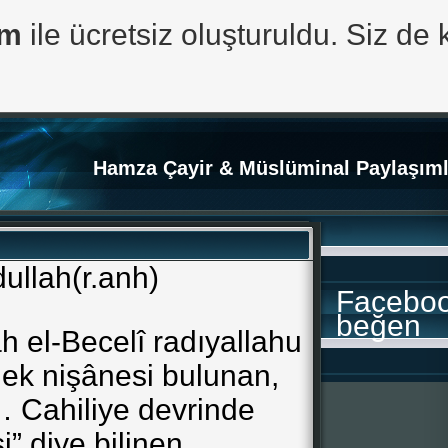
om
ile ücretsiz oluşturuldu. Siz de 
Hamza Çayir & Müslüminal Paylaşıml
dullah(r.anh)
Facebo
beğen
ah el-Becelî radıyallahu
ek nişânesi bulunan,
it… Cahiliye devrinde
” diye bilinen