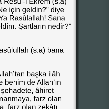
 Resûl-i Ekrem (s.a)
Ne için geldin?” diye
-Ya Rasûlallah! Sana
dim. Şartların nedir?”
sûlullah (s.a) bana
Allah’tan başka ilâh
 benim de Allah’ın
şehadete, âhiret
nanmaya, farz olan
, farz olan zekâtı