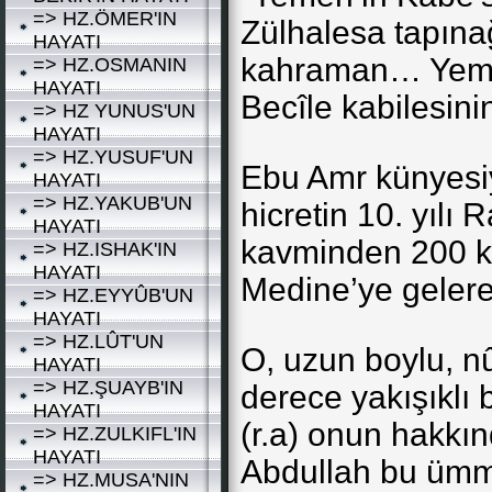
=> HZ.ÖMER'IN
Zülhalesa tapınağ
HAYATI
kahraman… Yemen
=> HZ.OSMANIN
HAYATI
Becîle kabilesini
=> HZ YUNUS'UN
HAYATI
=> HZ.YUSUF'UN
Ebu Amr künyesiy
HAYATI
=> HZ.YAKUB'UN
hicretin 10. yılı
HAYATI
kavminden 200 kiş
=> HZ.ISHAK'IN
HAYATI
Medine’ye gelerek
=> HZ.EYYÛB'UN
HAYATI
=> HZ.LÛT'UN
O, uzun boylu, n
HAYATI
=> HZ.ŞUAYB'IN
derece yakışıklı 
HAYATI
(r.a) onun hakkın
=> HZ.ZULKIFL'IN
HAYATI
Abdullah bu ümme
=> HZ.MUSA'NIN