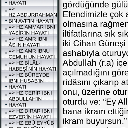
gördüğünde gülüm
HAYATI
=>
Efendimizle çok 
HZ.ABDURRAHMAN
BIN AVF'IN HAYATI
olmasına rağmen
=> HZ.AMMAR IBNI
iltifatlarına sık 
YASİR'IN HAYATI
=> HZ.AMR IBNI
iki Cihan Güneşi
ÂS'IN HAYATI
=> HZ.AMR IBNU
ashabıyla oturuyo
CEMUH'UN HAYATI
Abdullah (r.a) içe
=> HZ.BİLÂL-İ
HABEŞÎ'NİN HAYATI
açılmadığını gör
=> HZ.BÜREYDE
ridâsını çıkarıp a
IBNI HÜSAB'IN
HAYATI
onu, üzerine otur
=> HZ.CERİR IBNI
ABDULLAH'IN
oturdu ve: “Ey Al
HAYATI
bana ikram ettiği
=> HZ.DİRAR IBNI
EZVER'İN HAYATI
ikram buyursun.” 
=> HZ.EBÛ EYYÛB