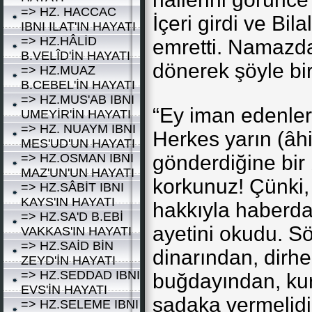
=> HZ. HACCAC
İçeri girdi ve Bi
IBNI ILAT'IN HAYATI
=> HZ.HÂLİD
emretti. Namazd
B.VELÎD'İN HAYATI
dönerek şöyle bi
=> HZ.MUAZ
B.CEBEL'İN HAYATI
=> HZ.MUS'AB IBNI
“Ey iman edenler
UMEYİR'İN HAYATI
=> HZ. NUAYM IBNI
Herkes yarın (âhi
MES'UD'UN HAYATI
=> HZ.OSMAN IBNI
gönderdiğine bir 
MAZ'UN'UN HAYATI
korkunuz! Çünki,
=> HZ.SÂBİT IBNI
KAYS'IN HAYATI
hakkıyla haberdar
=> HZ.SA'D B.EBİ
ayetini okudu. S
VAKKAS'IN HAYATI
=> HZ.SAİD BİN
dinarından, dirh
ZEYD'İN HAYATI
=> HZ.SEDDAD IBNI
buğdayından, ku
EVS'İN HAYATI
sadaka vermelidi
=> HZ.SELEME IBNI