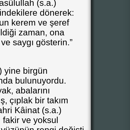
sûlullah (s.a.)
indekilere dönerek:
ğun kerem ve şeref
ldiği zaman, ona
ve saygı gösterin.”
a) yine birgün
nda bulunuyordu.
ak, abalarını
ş, çıplak bir takım
hri Kâinat (s.a.)
 fakir ve yoksul
 yüzünün rengi değişti.