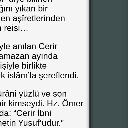
ını yıkan bir
 aşîretlerinden
n reisi…
le anılan Cerir
 Ramazan ayında
iyle birlikte
 islâm’la şereflendi.
ûrâni yüzlü ve son
bir kimseydi. Hz. Ömer
da: “Cerir İbni
tin Yusuf’udur.”