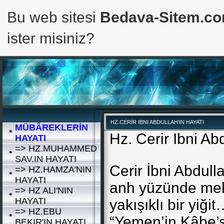
Bu web sitesi
Bedava-Sitem.c
ister misiniz?
HZ.CERİR IBNI ABDULLAH'IN HAYATI
MÜBÂREKLERİN
Hz. Cerir Ibni Ab
HAYATI
=> HZ.MUHAMMED
SAV.IN HAYATI
Cerir İbni Abdull
=> HZ.HAMZA'NIN
HAYATI
anh yüzünde mel
=> HZ ALI'NIN
HAYATI
yakışıklı bir yiğ
=> HZ.EBU
“Yemen’in Kâbe’si
BEKIR'IN HAYATI