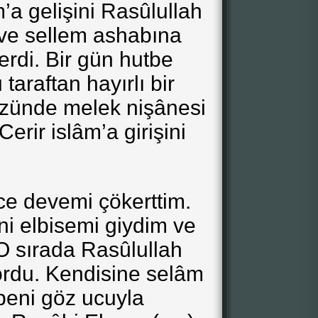
’a gelişini Rasûlullah
i ve sellem ashabına
rdi. Bir gün hutbe
taraftan hayırlı bir
üzünde melek nişânesi
Cerir islâm’a girişini
ce devemi çökerttim.
i elbisemi giydim ve
O sırada Rasûlullah
ordu. Kendisine selâm
beni göz ucuyla