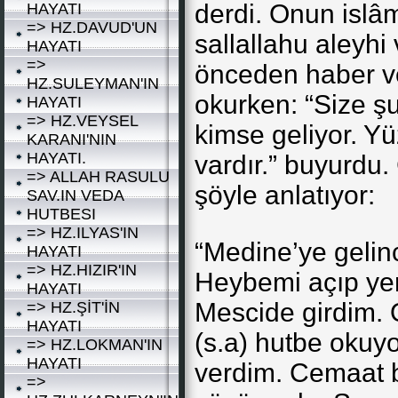
derdi. Onun islâm
HAYATI
=> HZ.DAVUD'UN
sallallahu aleyh
HAYATI
=>
önceden haber ve
HZ.SULEYMAN'IN
okurken: “Size şu 
HAYATI
=> HZ.VEYSEL
kimse geliyor. Y
KARANI'NIN
HAYATI.
vardır.” buyurdu. 
=> ALLAH RASULU
şöyle anlatıyor:
SAV.IN VEDA
HUTBESI
=> HZ.ILYAS'IN
“Medine’ye gelin
HAYATI
=> HZ.HIZIR'IN
Heybemi açıp yen
HAYATI
Mescide girdim. 
=> HZ.ŞİT'İN
HAYATI
(s.a) hutbe okuy
=> HZ.LOKMAN'IN
HAYATI
verdim. Cemaat 
=>