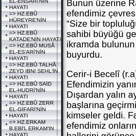
EL-ENSARÎ'NİN
Bunun üzerine Ra
HAYATI
efendimiz çevres
=> HZ.EBÛ
HÜREYRE'NİN
“Size bir toplulu
HAYATI
sahibi büyüğü ge
=> HZ.EBÛ
KATADE'NİN HAYATI
ikramda bulunun 
=> HZ.EBÛ MUSÂ
EL-ES'ARİ'NİN
buyurdu.
HAYATI
=> HZ.EBÛ TALHÂ
ZEYD IBNI SEHL'İN
Cerir-i Becelî (r.
HAYATI
Efendimizin yanı
=> HZ.EBÛ SAİD
EL-HUDRİ'NİN
Dışardan yalın ay
HAYATI
=> HZ.EBÛ ZERR
başlarına geçirmi
EL-GİFARİ'NİN
kimseler geldi. Fa
HAYATI
=> HZ.ERKAM
efendimiz onların
B.EBİ'L ERKAM'IN
hallerini görünce
HAYATI