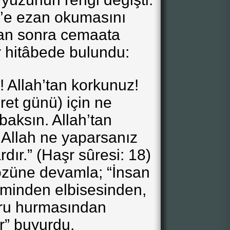
lal’e ezan okumasını
an sonra cemaata
r hitâbede bulundu:
! Allah’tan korkunuz!
ret günü) için ne
baksın. Allah’tan
 Allah ne yaparsanız
dır.” (Haşr sûresi: 18)
özüne devamla; “İnsan
eminden elbisesinden,
ru hurmasından
r” buyurdu.