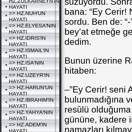
süzüyordu. Sonra
HZ.ZULKARNEYN'IN
HAYATI
bana: “Ey Cerir! 
=> HZ.NUH'UN
HAYATI
sordu. Ben de: “
=> HZ.ELYESA'NIN
bey’at etmeğe gel
HAYATI
=> HZ.IDRIS'IN
dedim.
HAYATI
=> HZ.ISMAIL'IN
HAYATI
Bunun üzerine Ra
=> HZ.ISA'NIN
hitaben:
HAYATI
=> HZ.UZEYR'IN
HAYATI
=> HZ.HARUN'UN
–”Ey Cerir! seni 
HAYATI
bulunmadığına ve
=> HZ.IBRAHIM'IN
HAYATI
resûlü olduğuma 
=> HZ.YAHYA'NIN
gününe, kadere i
HAYATI
=> HZ.ADEM'IN
namazları kılmaya
HAYATI