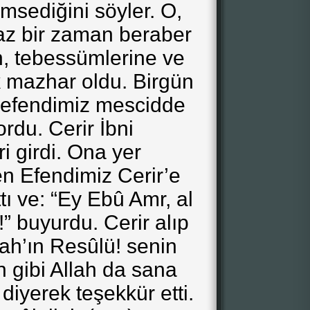
sediğini söyler. O,
az bir zaman beraber
, tebessümlerine ve
sık mazhar oldu. Birgün
 efendimiz mescidde
rdu. Cerir İbni
ri girdi. Ona yer
en Efendimiz Cerir’e
ttı ve: “Ey Ebû Amr, al
!” buyurdu. Cerir alıp
lah’ın Resûlü! senin
n gibi Allah da sana
diyerek teşekkür etti.