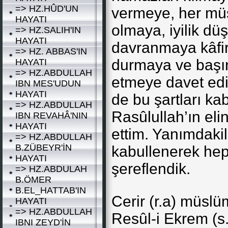
=> HZ.HÛD'UN
vermeye, her mü
HAYATI
olmaya, iyilik d
=> HZ.SALIH'IN
HAYATI
davranmaya kâfir
=> HZ. ABBAS'IN
durmaya ve başını
HAYATI
=> HZ.ABDULLAH
etmeye davet ed
IBN MES'UDUN
HAYATI
de bu şartları ka
=> HZ.ABDULLAH
Rasûlullah’ın elin
IBN REVAHÂ'NIN
HAYATI
ettim. Yanımdakil
=> HZ.ABDULLAH
B.ZÜBEYR'İN
kabullenerek hep 
HAYATI
şereflendik.
=> HZ.ABDULAH
B.ÖMER
B.EL_HATTAB'IN
Cerir (r.a) müsl
HAYATI
=> HZ.ABDULLAH
Resûl-i Ekrem (s.
IBNI ZEYD'İN