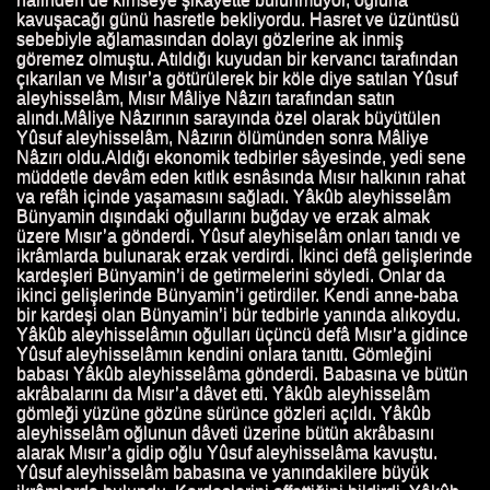
IN HAYATI
kavuşacağı günü hasretle bekliyordu. Hasret ve üzüntüsü
sebebiyle ağlamasından dolayı gözlerine ak inmiş
göremez olmuştu. Atıldığı kuyudan bir kervancı tarafından
HAYATI
çıkarılan ve Mısır’a götürülerek bir köle diye satılan Yûsuf
aleyhisselâm, Mısır Mâliye Nâzırı tarafından satın
ATTAB'IN HAYATI
alındı.Mâliye Nâzırının sarayında özel olarak büyütülen
Yûsuf aleyhisselâm, Nâzırın ölümünden sonra Mâliye
HAYATI
Nâzırı oldu.Aldığı ekonomik tedbirler sâyesinde, yedi sene
müddetle devâm eden kıtlık esnâsında Mısır halkının rahat
va refâh içinde yaşamasını sağladı. Yâkûb aleyhisselâm
N HAYATI
Bünyamin dışındaki oğullarını buğday ve erzak almak
üzere Mısır’a gönderdi. Yûsuf aleyhiselâm onları tanıdı ve
ATI
ikrâmlarda bulunarak erzak verdirdi. İkinci defâ gelişlerinde
kardeşleri Bünyamin’i de getirmelerini söyledi. Onlar da
ikinci gelişlerinde Bünyamin’i getirdiler. Kendi anne-baba
bir kardeşi olan Bünyamin’i bür tedbirle yanında alıkoydu.
Yâkûb aleyhisselâmın oğulları üçüncü defâ Mısır’a gidince
ATI
Yûsuf aleyhisselâmın kendini onlara tanıttı. Gömleğini
babası Yâkûb aleyhisselâma gönderdi. Babasına ve bütün
I
akrâbalarını da Mısır’a dâvet etti. Yâkûb aleyhisselâm
gömleği yüzüne gözüne sürünce gözleri açıldı. Yâkûb
HAYATI
aleyhisselâm oğlunun dâveti üzerine bütün akrâbasını
alarak Mısır’a gidip oğlu Yûsuf aleyhisselâma kavuştu.
Yûsuf aleyhisselâm babasına ve yanındakilere büyük
 HAYATI