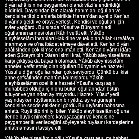
diyârı ahâlisinine peygamber olarak vâzifelendirildiği
TI.
bildirildi. Dayısından izin alarak hanımları, oğulları ve
kendisine tâbi olanlarla birlikte Harran’dan ayrılıp Ken’an
 HUTBESI
diyârına geldi ve oraya yerleşti. Kendisi ve oğulları için
evler yapğtırdı. Bu sırada Yûsuf ve Bünyamin adlı
oğullarının annesi olan Râhil vefât etti. Yâkûb
aleyhisselâm insanları Hak dine ve tek olan Allah-ü teâlâya
inanmaya ve o’na ibâdet etmeye dâvet etti. Ken’an diyârı
ahâlisinden çok kimse ona imân etti. Ken’an diyârını idâre
eden Şüceym bin Dâran isimli kral, Yâkûb aleyhisselâma
karşı çıktıysa da başarılı olamadı. Yâkûb aleyhisselâm
anneleri vefât etmiş olan oğulları Bünyamin ve hazret-i
Yûsuf’u diğer oğullarından çok seviyordu. Çünkü bu ikisi
anne şefkâtinden mahrûm kalmışlardı. Yâkûb
aleyhisselâmın özellikle hazret-i Yûsuf’a karşı aşırı
muhabbeti olduğu için onu bütün oğullarından üstün
tutuyor ve yanından ayırmıyordu. Hazret-i Yûsuf yedi
yaşındayken rüyâsında on bir yıldız, ay ve güneşin
kendisine secde ettiklerini gördü. Bu rüyâsını babasına
anlattı. Rüyâ tâbirini iyi bilen Yâkûb aleyhisselâm oğluna
ileride büyük nimetlere kavuşacağını ve kendisine
peygamberlik verileceğini söyleyerek rüyâsını kardeşlerine
anlatmamasını tavsiye etti.
Yâkûb aleyhisselâmın oğlu Yûsuf’a karşı aşırı muhabbet