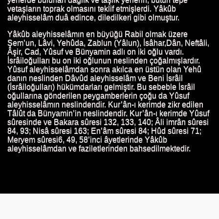
vetaşların toprak olmasını teklif etmişlerdi. Yâkûb
 HAYATI
aleyhisselâm duâ edince, diledilkeri gibi olmuştur.
Yâkûb aleyhisselâmın en büyüğü Rabil olmak üzere
Şem’un, Lâvi, Yehûda, Zablun (Yâlun), İsâhar,Dân, Neftâli,
Âşir, Cad, Yûsuf ve Bünyamin adlı on iki oğlu vardı.
H'IN HAYATI
İsrâiloğulları bu on iki oğlunun neslinden çoğalmışlardır.
Yûsuf aleyhisselâmdan sonra akılca en üstün olan Yehû
İ'NİN HAYATI
danın neslinden Dâvûd aleyhisselâm ve Beni İsrâil
(İsrâiloğulları) hükümdarları gelmiştir. Bu sebeble İsrâil
ATI
oğullarına gönderilen peygamberlerin çoğu da Yûsuf
aleyhisselâmın neslindendir. Kur’ân-ı kerimde zikr edilen
Tâlût da Bünyamin’in neslindendir. Kur’ân-ı kerimde Yûsuf
YATI
sûresinde ve Bakara sûresi 132, 133, 140; Âli imrân sûresi
84, 93; Nisâ sûresi 163; En’âm sûresi 84; Hûd sûresi 71;
Meryem sûresi6, 49, 58’inci âyetlerinde Yâkûb
aleyhisselâmdan ve faziletlerinden bahsedilmektedir.
I
YATI
I
HAYATI