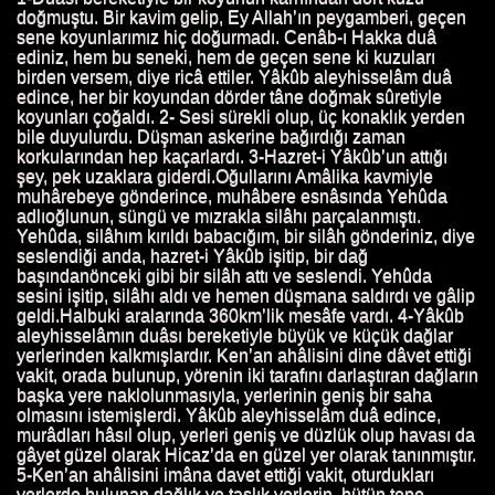
doğmuştu. Bir kavim gelip, Ey Allah’ın peygamberi, geçen
sene koyunlarımız hiç doğurmadı. Cenâb-ı Hakka duâ
ediniz, hem bu seneki, hem de geçen sene ki kuzuları
birden versem, diye ricâ ettiler. Yâkûb aleyhisselâm duâ
edince, her bir koyundan dörder tâne doğmak sûretiyle
AYATI
koyunları çoğaldı. 2- Sesi sürekli olup, üç konaklık yerden
bile duyulurdu. Düşman askerine bağırdığı zaman
HAYATI
korkularından hep kaçarlardı. 3-Hazret-i Yâkûb’un attığı
şey, pek uzaklara giderdi.Oğullarını Amâlika kavmiyle
AYATI
muhârebeye gönderince, muhâbere esnâsında Yehûda
adlıoğlunun, süngü ve mızrakla silâhı parçalanmıştı.
Yehûda, silâhım kırıldı babacığım, bir silâh gönderiniz, diye
I
seslendiği anda, hazret-i Yâkûb işitip, bir dağ
başındanönceki gibi bir silâh attı ve seslendi. Yehûda
YATI
sesini işitip, silâhı aldı ve hemen düşmana saldırdı ve gâlip
geldi.Halbuki aralarında 360km’lik mesâfe vardı. 4-Yâkûb
aleyhisselâmın duâsı bereketiyle büyük ve küçük dağlar
yerlerinden kalkmışlardır. Ken’an ahâlisini dine dâvet ettiği
vakit, orada bulunup, yörenin iki tarafını darlaştıran dağların
TI
başka yere naklolunmasıyla, yerlerinin geniş bir saha
olmasını istemişlerdi. Yâkûb aleyhisselâm duâ edince,
AYATI
murâdları hâsıl olup, yerleri geniş ve düzlük olup havası da
gâyet güzel olarak Hicaz’da en güzel yer olarak tanınmıştır.
AYATI
5-Ken’an ahâlisini imâna davet ettiği vakit, oturdukları
yerlerde bulunan dağlık ve taşlık yerlerin, bütün tepe