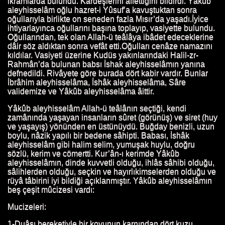
ikrâmlarda bulundu. Kardeşlerini affettiğini bildirdi. Yâkûb
aleyhisselâm oğlu hazret-i Yûsuf’a kavuştuktan sonra
ATI
oğullarıyla birlikte on seneden fazla Mısır’da yaşadı.İyice
ihtiyarlayınca oğullarını başına toplayıp, vasiyette bulundu.
N HAYATI
Oğullarından, tek olan Allah-ü teâlâya ibâdet edeceklerine
dâir söz aldıktan sonra vefât etti.Oğulları cenâze namazını
kıldılar. Vasiyeti üzerine Kudüs yakınlarındaki Halil-zr-
I
Rahmân’da bulunan babsı İshak aleyhisselâmın yanına
defnedildi. Rivâyete göre burada dört kabir vardır. Bunlar
İbrâhim aleyhisselâma, İshâk aleyhisselâma, Sâre
validemize ve Yâkûb aleyhisselâma âittir.
 HAYATI
Yâkûb aleyhisselâm Allah-ü teâlânın seçtiği, kendi
zamânında yaşayan insanların sûret (görünüş) ve siret (huy
HL'İN HAYATI
ve yaşayış) yönünden en üstünüydü. Buğday benizli, uzun
boylu, nâzik yapılı bir bedene sâhipti. Babası, İshâk
HAYATI
aleyhisselâm gibi halim selim, yumuşak huylu, doğru
sözlü, kerim ve cömertti. Kur’ân-ı kerimde Yâkûb
aleyhisselâmın, dinde kuvvetli olduğu, ihlâs sâhibi olduğu,
HAYATI
sâlihlerden olduğu, seçkin ve hayırlıkimselerden olduğu ve
rüyâ tâbirini iyi bildiği açıklanmıştır. Yâkûb aleyhisselâmın
 HAYATI
beş çeşit mûcizesi vardı:
ATI
Mucizeleri:
1-Duâsı bereketiyle bir koyunun karnından dört kuzu