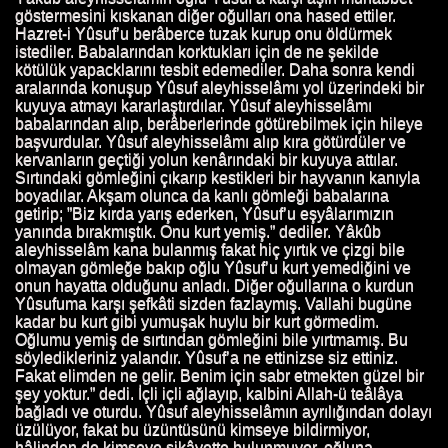
göstermesini kıskanan diğer oğulları ona hased ettiler.
Hazret-i Yûsuf’u berâberce tuzak kurup onu öldürmek
istediler. Babalarından korktukları için de ne şekilde
kötülük yapacklarını tesbit edemediler. Daha sonra kendi
aralarında konuşup Yûsuf aleyhisselâmı yol üzerindeki bir
kuyuya atmayı kararlaştırdılar. Yûsuf aleyhisselâmı
babalarından alıp, berâberlerinde götürebilmek için hileye
başvurdular. Yûsuf aleyhisselâmı alıp kıra götürdüler ve
kervanların geçtiği yolun kenârındaki bir kuyuya attılar.
Sırtındaki gömleğini çıkarıp kestikleri bir hayvanın kanıyla
boyadılar. Akşam olunca da kanlı gömleği babalarına
getirip; ”Biz kırda yarış ederken, Yûsuf’u eşyâlarımızın
yanında bırakmıştık. Onu kurt yemiş.” dediler. Yâkûb
aleyhisselâm kana bulanmış fakat hiç yırtık ve çizgi bile
olmayan gömleğe bakıp oğlu Yûsuf’u kurt yemediğini ve
onun hayatta olduğunu anladı. Diğer oğullarına o kurdun
Yûsufuma karşı şefkâti sizden fazlaymış. Vallahi bugüne
kadar bu kurt gibi yumuşak huylu bir kurt görmedim.
Oğlumu yemiş de sırtından gömleğini bile yırtmamış. Bu
söyledikleriniz yalandır. Yûsuf’a ne ettinizse siz ettiniz.
Fakat elimden ne gelir. Benim için sabr etmekten güzel bir
şey yoktur.” dedi. İçli içli ağlayıp, kalbini Allah-ü teâlâya
bağladı ve oturdu. Yûsuf aleyhisselâmın ayrılığından dolayı
N HAYATI
üzülüyor, fakat bu üzüntüsünü kimseye bildirmiyor,
hâlinden de kimseye şikâyette bulunmuyor, oğluna