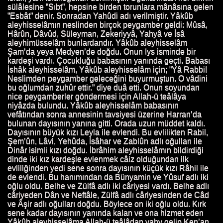
sülâlesine ”Sıbt”, hepsine birden torunlara mânâsına gelen
”Esbât” denir. Sonradan Yahûdi adı verilmiştir. Yâkûb
aleyhisselâmın neslinden birçok peygamber geldi: Mûsâ,
Hârûn, Dâvûd, Süleyman, Zekeriyyâ, Yahyâ ve İsâ
aleyhimüsselâm bunlardandır. Yâkûb aleyhisselâm
Şam’da yeya Medyen’de doğdu. Onun Iys isminde bir
kardeşi vardı. Çocukluğu babasının yanında geçti. Babası
İshâk aleyhisselâm, Yâkûb aleyhisselâm için; ”Yâ Rabbi!
Neslimden peygamber geleceğini buyurmuştun. O vâdini
bu oğlumdan zuhûr ettir.” diye duâ etti. Onun soyundan
nice peygamberler göndermesi için Allah-ü teâlâya
niyâzda bulundu. Yâkûb aleyhisselâm babasının
vefâtından sonra annesinin tavsiyesi üzerine Harran’da
bulunan dayısının yanına gitti. Orada uzun müddet kaldı.
Dayısının büyük kızı Leyla ile evlendi. Bu evlilikten Rabil,
Şem’ûn, Lâvi, Yehûda, İsâhar ve Zablûn adlı oğulları ile
Dinâr isimli kızı doğdu. İbrâhim aleyhisselâmın bildirdiği
dinde iki kız kardeşle evlenmek câiz olduğundan ilk
evliliğinden yedi sene sonra dayısının küçük kızı Râhil ile
de evlendi. Bu hanımından da Bünyamin ve Yûsuf adlı iki
oğlu oldu. Belhe ve Zülfâ adlı iki câriyesi vardı. Belhe adlı
câriyeden Dân ve Neftâle, Zülfâ adlı câriyesinden de Câd
ve Âşir adlı oğulları doğdu. Böylece on iki oğlu oldu. Kırk
sene kadar dayısının yanında kalan ve ona hizmet eden
Yâkûb aleyhisselâma Allah-ü teâlâdan vahy gelip Ken’an