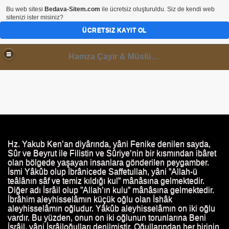
Bu web sitesi
Bedava-Sitem.com
ile ücretsiz oluşturuldu. Siz de kendi web
sitenizi ister misiniz?
ÜCRETSIZ KAYIT OL
Hamza Çayir & Müslüminal Paylaşımlar
I
Hz. Yakub Ken’an diyârında, yâni Fenike denilen sayda,
Sûr ve Beyrut ile Filistin ve Sûriye’nin bir kısmından ibâret
olan bölgede yaşayan insanlara gönderilen peygamber.
İsmi Yâkûb olup İbrânicede Saffetullah, yâni ”Allah-ü
teâlânın sâf ve temiz kıldığı kul” mânâsına gelmektedir.
Diğer adı İsrâil olup ”Allah’ın kulu” mânâsına gelmektedir.
İbrâhim aleyhisselâmın küçük oğlu olan İshâk
aleyhisselâmın oğludur. Yâkûb aleyhisselâmın on iki oğlu
vardır. Bu yüzden, onun on iki oğlunun torunlarına Beni
İsrâil, yâni İsrâiloğulları denilmiştir. Oğullarından her birinin