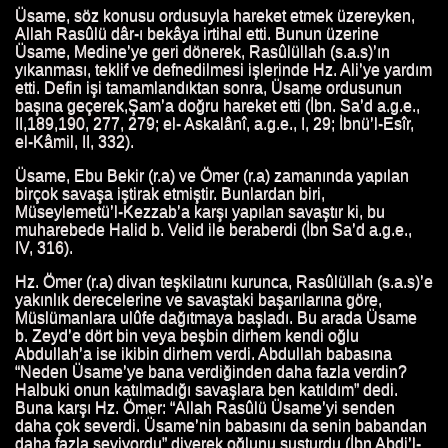
Üsame, söz konusu ordusuyla hareket etmek üzereyken,
ATI
Allah Rasûlü dâr-ı bekâya irtihal etti. Bunun üzerine
Üsame, Medine’ye geri dönerek, Rasûlüllah (s.a.s)’ın
yıkanması, teklif ve defnedilmesi işlerinde Hz. Ali’ye yardım
N HAYATI
etti. Defin işi tamamlandıktan sonra, Üsame ordusunun
başına geçerek,Şam’a doğru hareket etti (İbn. Sa’d a.g.e.,
I
II,189,190, 277, 279; el- Askalânî, a.g.e., I, 29; İbnü’l-Esîr,
el-Kâmil, II, 332).
Üsame, Ebu Bekir (r.a) ve Ömer (r.a) zamanında yapılan
birçok savaşa iştirak etmiştir. Bunlardan biri,
 HAYATI
Müseylemetü’l-Kezzab’a karşı yapılan savaştır ki, bu
muharebede Halid b. Velid ile beraberdi (İbn Sa’d a.g.e.,
HL'İN HAYATI
IV, 316).
Hz. Ömer (r.a) divan teşkilatını kurunca, Rasûlüllah (s.a.s)’e
HAYATI
yakınlık derecelerine ve savaştaki başarılarına göre,
Müslümanlara ulûfe dağıtmaya başladı. Bu arada Üsame
HAYATI
b. Zeyd’e dört bin veya beşbin dirhem kendi oğlu
Abdullah’a ise ikibin dirhem verdi. Abdullah babasına
 HAYATI
“Neden Üsame’ye bana verdiğinden daha fazla verdin?
Halbuki onun katılmadığı savaşlara ben katıldım” dedi.
Buna karşı Hz. Ömer: “Allah Rasûlü Üsame’yi senden
ATI
daha çok severdi. Üsame’nin babasını da senin babandan
daha fazla seviyordu” diyerek oğlunu susturdu (İbn Abdi’l-