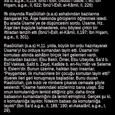
Sa’d, a.g.e., II,119; İbnü’l Esîr, Üsüdü’l Gâbe, I, 80; İbn
IN HAYATI
Hişam, a.g.e., II, 622; İbnü’l-Esîr, el-Kâmil, II, 226)
İfk olayında Rasûlüllah (s.a.s) ashabından bazılarına
HAYATI
danışarak Hz. Âişe hakkında görüşlerini öğrenmek istedi.
Bu arada Üsame’ye de düşüncesini sordu. Üsame, Hz.
ATTAB'IN HAYATI
Âişe’den övgüyle bahsederek, onu böylesi çirkin bir
iftiradan tenzih etti (İbnü’l-Esîr, el-Kâmil, II,197; İbn Hişam,
HAYATI
a.g.e., II, 301).
Rasûlüllah (s.a.s) H,11. yılda, büyük bir ordu hazırlayarak
N HAYATI
Üsame’yi bu orduya kumandan tayin etti. Üsame’nin
komutası altında ashâbın birçok ileri gelenleri vardı.
ATI
Bunlardan bazıları; Ebu Bekir, Ömer, Ebu Ubeyde, Sa’d b.
Ebî Vakkas, Saîd b. Zeyd, Katâde b. en-Nu’mân ve Seleme
b. Eslem’dir. Bunun üzerine, halktan bazı insanlar;
“Peygamber, ilk muhacirlere bir çocuğu komutan tayin etti!”
diyerek ileri geri konuşmaya başladılar. Bunu duyan
ATI
Rasûlüllah, çok kızdı ve minbere çıkarak cemaate şöyle
seslendi: “Üsame hakkındaki sözleriniz bana ulaştı. Siz
I
onun komutanlığını tenkid ettiğiniz gibi, daha önce
babasının kumandanlığını da tenkit etmiştiniz. Gerçek şu ki,
HAYATI
o komutanlığa layıktır. Nitekim babası da komutanlığa
layıktı” (İbn Sa’d a.g.e., II, 189,’ 190; el-Askalânî, a.g.e., I,
29).
 HAYATI