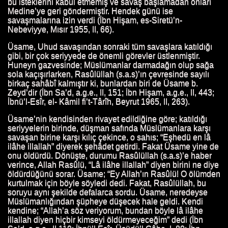
bu isteklerini kabul etmemiş ve savaş başlamadan onları
Medine’ye geri göndermiştir. Hendek günü ise
savaşmalarına izin verdi (İbn Hişam, es-Siretü’n-
Nebeviyye, Mısır 1955, II, 66).
Üsame, Uhud savaşından sonraki tüm savaşlara katıldığı
gibi, bir çok seriyyede de önemli görevler üstlenmiştir.
Huneyn gazvesinde; Müslümanlar darmadağın olup sağa
sola kaçışırlarken, Rasûlüllah (s.a.s)’ın çevresinde sayılı
birkaç sahâbî kalmıştır ki, bunlardan biri de Üsame b.
Zeyd’dir (İbn Sa’d, a.g.e., II, 151; İbn Hişam, a.g.e., II, 443;
İbnü’l-Esîr, el- Kâmil fi’t-Târîh, Beyrut 1965, II, 263).
Üsame’nin kendisinden rivayet edildiğine göre; katıldığı
seriyyelerin birinde, düşman safında Müslümanlara karşı
savaşan birine karşı kılıç çekince, o sahıs; “Eşhedü en lâ
ilâhe illallah” diyerek şehâdet getirdi. Fakat Üsame yine de
onu öldürdü. Dönüşte, durumu Rasûlüllah (s.a.s)’e haber
verince, Allah Rasûlü, “Lâ ilâhe illallah” diyen birini ne diye
öldürdüğünü sorar. Üsame; “Ey Allah’ın Rasûlü! O ölümden
kurtulmak için böyle söyledi dedi. Fakat, Rasûlüllah, bu
soruyu aynı şekilde defalarca sordu. Üsame, neredeyse
Müslümanlığından şüpheye düşecek hale geldi. Kendi
kendine; “Allah’a söz veriyorum, bundan böyle lâ ilâhe
N HAYATI
illallah diyen hiçbir kimseyi öldürmeyeceğim” dedi (İbn