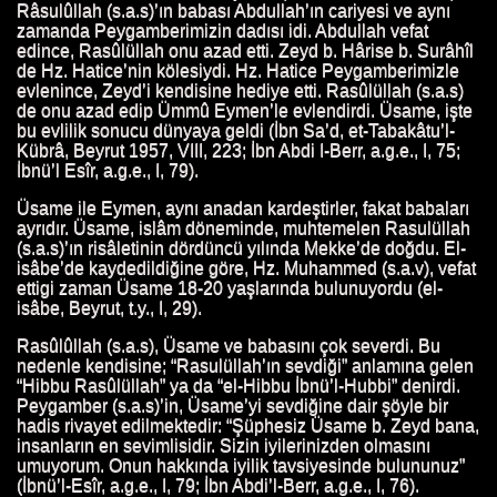
Râsulûllah (s.a.s)’ın babası Abdullah’ın cariyesi ve aynı
zamanda Peygamberimizin dadısı idi. Abdullah vefat
edince, Rasûlüllah onu azad etti. Zeyd b. Hârise b. Surâhîl
de Hz. Hatice’nin kölesiydi. Hz. Hatice Peygamberimizle
evlenince, Zeyd’i kendisine hediye etti. Rasûlüllah (s.a.s)
de onu azad edip Ümmû Eymen’le evlendirdi. Üsame, işte
bu evlilik sonucu dünyaya geldi (İbn Sa’d, et-Tabakâtu’l-
Kübrâ, Beyrut 1957, VIII, 223; İbn Abdi I-Berr, a.g.e., I, 75;
İbnü’l Esîr, a.g.e., I, 79).
Üsame ile Eymen, aynı anadan kardeştirler, fakat babaları
ayrıdır. Üsame, islâm döneminde, muhtemelen Rasulüllah
(s.a.s)’ın risâletinin dördüncü yılında Mekke’de doğdu. El-
isâbe’de kaydedildiğine göre, Hz. Muhammed (s.a.v), vefat
ettigi zaman Üsame 18-20 yaşlarında bulunuyordu (el-
isâbe, Beyrut, t.y., I, 29).
Rasûlûllah (s.a.s), Üsame ve babasını çok severdi. Bu
nedenle kendisine; “Rasulüllah’ın sevdiği” anlamına gelen
“Hibbu Rasûlüllah” ya da “el-Hibbu İbnü’l-Hubbi” denirdi.
Peygamber (s.a.s)’in, Üsame’yi sevdiğine dair şöyle bir
hadis rivayet edilmektedir: “Şüphesiz Üsame b. Zeyd bana,
insanların en sevimlisidir. Sizin iyilerinizden olmasını
umuyorum. Onun hakkında iyilik tavsiyesinde bulununuz”
(İbnü’l-Esîr, a.g.e., I, 79; İbn Abdi’l-Berr, a.g.e., I, 76).