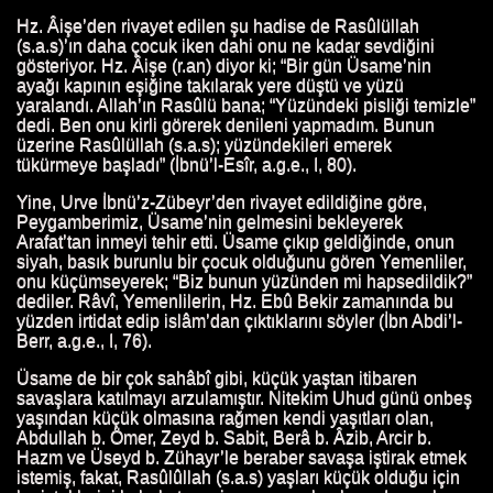
TI.
Hz. Âişe’den rivayet edilen şu hadise de Rasûlüllah
(s.a.s)’ın daha çocuk iken dahi onu ne kadar sevdiğini
gösteriyor. Hz. Âişe (r.an) diyor ki; “Bir gün Üsame’nin
 HUTBESI
ayağı kapının eşiğine takılarak yere düştü ve yüzü
yaralandı. Allah’ın Rasûlü bana; “Yüzündeki pisliği temizle”
dedi. Ben onu kirli görerek denileni yapmadım. Bunun
üzerine Rasûlüllah (s.a.s); yüzündekileri emerek
tükürmeye başladı” (İbnü’l-Esîr, a.g.e., I, 80).
Yine, Urve İbnü’z-Zübeyr’den rivayet edildiğine göre,
Peygamberimiz, Üsame’nin gelmesini bekleyerek
Arafat’tan inmeyi tehir etti. Üsame çıkıp geldiğinde, onun
siyah, basık burunlu bir çocuk olduğunu gören Yemenliler,
onu küçümseyerek; “Biz bunun yüzünden mi hapsedildik?”
dediler. Râvî, Yemenlilerin, Hz. Ebû Bekir zamanında bu
yüzden irtidat edip islâm’dan çıktıklarını söyler (İbn Abdi’l-
Berr, a.g.e., I, 76).
Üsame de bir çok sahâbî gibi, küçük yaştan itibaren
savaşlara katılmayı arzulamıştır. Nitekim Uhud günü onbeş
yaşından küçük olmasına rağmen kendi yaşıtları olan,
Abdullah b. Ömer, Zeyd b. Sabit, Berâ b. Âzib, Arcir b.
Hazm ve Üseyd b. Zühayr’le beraber savaşa iştirak etmek
istemiş, fakat, Rasûlûllah (s.a.s) yaşları küçük olduğu için