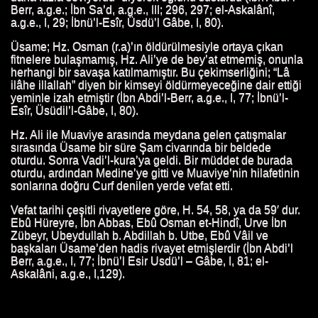
Berr, a.g.e.; İbn Sa’d, a.g.e., III; 296, 297; el-Askalânî,
a.g.e., I, 29; İbnü’l-Esîr, Üsdü’l Gâbe, I, 80).
Üsame; Hz. Osman (r.a)’ın öldürülmesiyle ortaya çıkan
fitnelere bulaşmamış, Hz. Ali’ye de bey’at etmemiş, onunla
AYATI
herhangi bir savaşa katılmamıştır. Bu çekimserliğini; “Lâ
ilâhe illallah” diyen bir kimseyi öldürmeyeceğine dair ettiği
HAYATI
yeminle izah etmiştir (İbn Abdi’l-Berr, a.g.e., I, 77; İbnü’l-
Esîr, Üsüdil’l-Gâbe, I, 80).
AYATI
Hz. Ali ile Muaviye arasında meydana gelen çatışmalar
sırasında Üsame bir süre Şam civarında bir beldede
I
oturdu. Sonra Vadi’l-kura’ya geldi. Bir müddet de burada
oturdu, ardından Medine’ye gitti ve Muaviye’nin hilafetinin
YATI
sonlarına doğru Curf denilen yerde vefat etti.
Vefat tarihi çeşitli rivayetlere göre, H. 54, 58, ya da 59′ dur.
Ebû Hüreyre, İbn Abbas, Ebû Osman et-Hindî, Urve İbn
Zübeyr, Ubeydullah b. Abdillah b. Utbe, Ebû Vâil ve
TI
başkaları Üsame’den hadis rivayet etmişlerdir (İbn Abdi’l
Berr, a.g.e., I, 77; İbnü’l Esir Usdü’l – Gâbe, I, 81; el-
Askalâni, a.g.e., I,129).
AYATI
AYATI