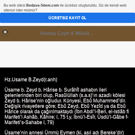
Bu web sitesi
Bedava-Sitem.com
ile ücretsiz oluşturuldu. Siz de kendi web
sitenizi ister misiniz?
ÜCRETSIZ KAYIT OL
Hamza Çayir & Müslüminal Paylaşımlar
I
Hz.Usame B.Zeyd(r.anh)
Üsame b. Zeyd b. Hârise b. Surâhîl ashabın ileri
gelenlerinden biri olup, Rasûlüllah (s.a.s)’ın azadlı kölesi
Zeyd b. Hârise’nin oğludur. Künyesi, Ebû Muhammed’dir.
Değişik rivayetlere göre; Ebû Zeyd, Ebû Yezîd ya da Ebû
Hârice olarak da çağırılmaktaydı (İbn Abdi’l-Beri, el-Istiâb fi
Marifeti’l Ashâb, Kâhire; I, 75 t.y, İbnü’l-Esîr, Üsdü’l-Gâbe f-
Marifeti’s-Sahabe I, 79)
Üsame’nin annesi Ümmü Eymen (ki, asıl adı Bereke’dir)