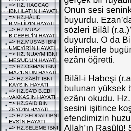
=> HZ. HACCAC
Onun sesi senink
IBNI ILAT'IN HAYATI
=> HZ.HÂLİD
buyurdu. Ezan’da
B.VELÎD'İN HAYATI
sözleri Bilâl (r.a
=> HZ.MUAZ
B.CEBEL'İN HAYATI
duyurdu. O da Bilâ
=> HZ.MUS'AB IBNI
kelimelerle bug
UMEYİR'İN HAYATI
=> HZ. NUAYM IBNI
ezânı öğretti.
MES'UD'UN HAYATI
=> HZ.OSMAN IBNI
MAZ'UN'UN HAYATI
Bilâl-i Habeşi (r
=> HZ.SÂBİT IBNI
KAYS'IN HAYATI
bulunan yüksek bi
=> HZ.SA'D B.EBİ
ezânı okudu. Hz.
VAKKAS'IN HAYATI
=> HZ.SAİD BİN
sesini işitince ko
ZEYD'İN HAYATI
=> HZ.SEDDAD IBNI
efendimizin huzu
EVS'İN HAYATI
Allah’ın Rasûlü!
=> HZ.SELEME IBNI