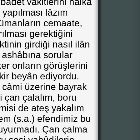
bâdet vakitlerini halka
 yapılması lâzım
lümanların cemaate,
ılması gerektiğini
inin girdiği nasıl ilân
k ashâbına sorular
ker onların görüşlerini
ikir beyân ediyordu.
 câmi üzerine bayrak
i çan çalalım, boru
imisi de ateş yakalım
em (s.a.) efendimiz bu
 buyurmadı. Çan çalma
ru sesi yahûdilerin,