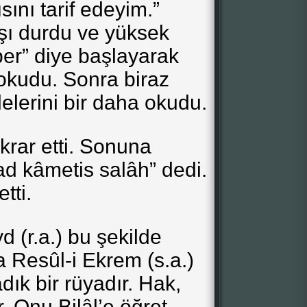
sını tarif edeyim.”
rşı durdu ve yüksek
ber” diye başlayarak
okudu. Sonra biraz
elerini bir daha okudu.
ekrar etti. Sonuna
ad kâmetis salâh” dedi.
tti.
d (r.a.) bu şekilde
a Resûl-i Ekrem (s.a.)
dık bir rüyadır. Hak,
. Onu Bilâl’e öğret.