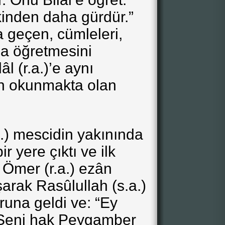
inden daha gürdür.”
 geçen, cümleleri,
.)’a öğretmesini
l (r.a.)’e aynı
ün okunmakta olan
.a.) mescidin yakınında
r yere çıktı ve ilk
 Ömer (r.a.) ezân
şarak Rasûlullah (s.a.)
runa geldi ve: “Ey
 Seni hak Peygamber