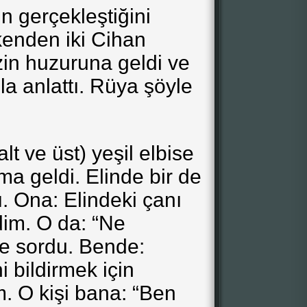
şin gerçekleştiğini
enden iki Cihan
in huzuruna geldi ve
a anlattı. Rüya şöyle
alt ve üst) yeşil elbise
ma geldi. Elinde bir de
. Ona: Elindeki çanı
dim. O da: “Ne
e sordu. Bende:
i bildirmek için
. O kişi bana: “Ben