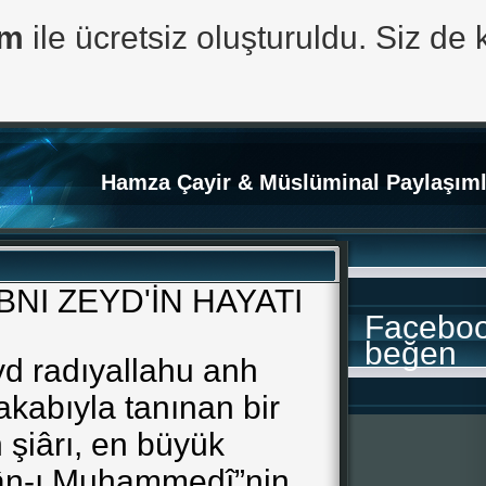
om
ile ücretsiz oluşturuldu. Siz de 
Hamza Çayir & Müslüminal Paylaşıml
BNI ZEYD'İN HAYATI
Facebo
beğen
yd radıyallahu anh
akabıyla tanınan bir
 şiârı, en büyük
zân-ı Muhammedî”nin