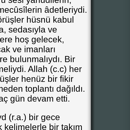
ecûsîlerin âdetleriydi.
rüşler hüsnü kabul
a, sedasıyla ve
ere hoş gelecek,
cak ve imanları
re bulunmalıydı. Bir
liydi. Allah (c.c) her
şler henüz bir fikir
eden toplantı dağıldı.
aç gün devam etti.
d (r.a.) bir gece
 kelimelerle bir takım