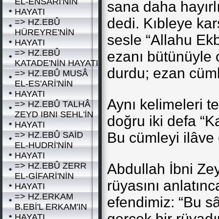
EL-ENSARÎ'NİN
sana daha hayırlı
HAYATI
dedi. Kıbleye ka
=> HZ.EBÛ
HÜREYRE'NİN
sesle “Allahu Ek
HAYATI
=> HZ.EBÛ
ezanı bütünüyle 
KATADE'NİN HAYATI
durdu; ezan cüml
=> HZ.EBÛ MUSÂ
EL-ES'ARİ'NİN
HAYATI
Aynı kelimeleri t
=> HZ.EBÛ TALHÂ
ZEYD IBNI SEHL'İN
doğru iki defa “K
HAYATI
Bu cümleyi ilâve e
=> HZ.EBÛ SAİD
EL-HUDRİ'NİN
HAYATI
=> HZ.EBÛ ZERR
Abdullah İbni Zey
EL-GİFARİ'NİN
rüyasını anlatınc
HAYATI
=> HZ.ERKAM
efendimiz: “Bu sâ
B.EBİ'L ERKAM'IN
gerçek bir rüyadır
HAYATI