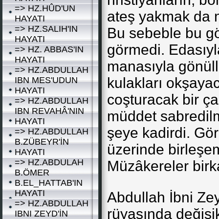
=> HZ.HÛD'UN
ateş yakmak da m
HAYATI
=> HZ.SALIH'IN
Bu sebeble bu gö
HAYATI
görmedi. Edasıyl
=> HZ. ABBAS'IN
HAYATI
manasıyla gönüll
=> HZ.ABDULLAH
kulakları okşaya
IBN MES'UDUN
HAYATI
coşturacak bir ça
=> HZ.ABDULLAH
IBN REVAHÂ'NIN
müddet sabredilme
HAYATI
şeye kadirdi. Görü
=> HZ.ABDULLAH
B.ZÜBEYR'İN
üzerinde birleşem
HAYATI
=> HZ.ABDULAH
Müzâkereler birk
B.ÖMER
B.EL_HATTAB'IN
HAYATI
Abdullah İbni Zey
=> HZ.ABDULLAH
rüyasında değişik
IBNI ZEYD'İN