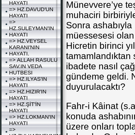
Münevvere’ye teşr
HAYATI
=> HZ.DAVUD'UN
muhaciri birbiriyl
HAYATI
=>
Sonra ashabıyla bi
HZ.SULEYMAN'IN
müessesesi olan m
HAYATI
=> HZ.VEYSEL
Hicretin birinci y
KARANI'NIN
HAYATI.
tamamlandıktan 
=> ALLAH RASULU
ibadete nasıl ça
SAV.IN VEDA
HUTBESI
gündeme geldi. N
=> HZ.ILYAS'IN
duyurulacaktı?
HAYATI
=> HZ.HIZIR'IN
HAYATI
Fahr-i Kâinat (s.
=> HZ.ŞİT'İN
HAYATI
konuda ashabının 
=> HZ.LOKMAN'IN
HAYATI
üzere onları topl
=>