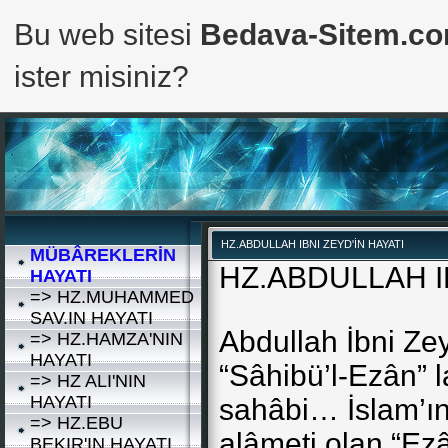
Bu web sitesi
Bedava-Sitem.c
ister misiniz?
HZ.ABDULLAH IBNI ZEYD'İN HAYATI
MÜBÂREKLERİN
HZ.ABDULLAH I
HAYATI
=> HZ.MUHAMMED
SAV.IN HAYATI
Abdullah İbni Ze
=> HZ.HAMZA'NIN
HAYATI
“Sâhibü’l-Ezân” l
=> HZ ALI'NIN
HAYATI
sahâbi… İslam’ın
=> HZ.EBU
alâmeti olan “E
BEKIR'IN HAYATI