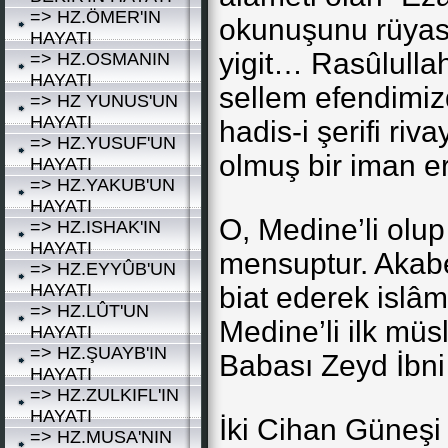
=> HZ.ÖMER'IN
okunuşunu rüyas
HAYATI
yigit… Rasûlullah
=> HZ.OSMANIN
HAYATI
sellem efendimizd
=> HZ YUNUS'UN
HAYATI
hadis-i şerifi ri
=> HZ.YUSUF'UN
olmuş bir iman e
HAYATI
=> HZ.YAKUB'UN
HAYATI
O, Medine’li olu
=> HZ.ISHAK'IN
HAYATI
mensuptur. Akabe
=> HZ.EYYÛB'UN
HAYATI
biat ederek islâm
=> HZ.LÛT'UN
Medine’li ilk mü
HAYATI
=> HZ.ŞUAYB'IN
Babası Zeyd İbni 
HAYATI
=> HZ.ZULKIFL'IN
HAYATI
İki Cihan Güneşi
=> HZ.MUSA'NIN