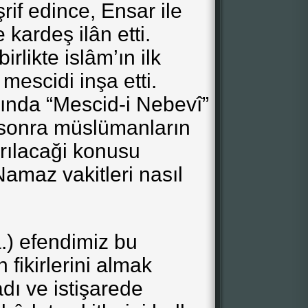
if edince, Ensar ile
e kardeş ilân etti.
rlikte islâm’ın ilk
escidi inşa etti.
ılında “Mescid-i Nebevî”
sonra müslümanların
ğrılacaği konusu
amaz vakitleri nasıl
a.) efendimiz bu
fikirlerini almak
adı ve istişarede