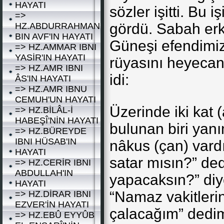
HAYATI
sözler işitti. Bu i
=>
gördü. Sabah erk
HZ.ABDURRAHMAN
BIN AVF'IN HAYATI
Güneşi efendimiz
=> HZ.AMMAR IBNI
YASİR'IN HAYATI
rüyasını heyecanl
=> HZ.AMR IBNI
idi:
ÂS'IN HAYATI
=> HZ.AMR IBNU
CEMUH'UN HAYATI
Üzerinde iki kat (
=> HZ.BİLÂL-İ
HABEŞÎ'NİN HAYATI
bulunan biri yanı
=> HZ.BÜREYDE
IBNI HÜSAB'IN
nâkus (çan) vardı
HAYATI
satar mısın?” de
=> HZ.CERİR IBNI
ABDULLAH'IN
yapacaksın?” diy
HAYATI
“Namaz vakitlerin
=> HZ.DİRAR IBNI
EZVER'İN HAYATI
çalacağım” dedim
=> HZ.EBÛ EYYÛB