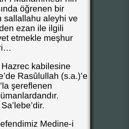
ında öğrenen bir
 sallallahu aleyhi ve
en ezan ile ilgili
vayet etmekle meşhur
ri…
p Hazrec kabilesine
’de Rasûlullah (s.a.)’e
’la şereflenen
slümanlardandır.
Sa’lebe’dir.
 efendimiz Medine-i