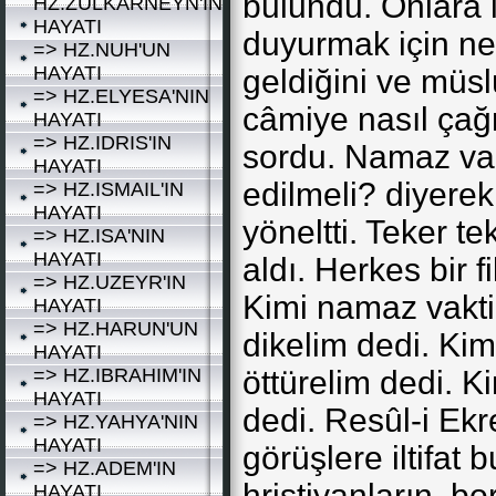
bulundu. Onlara i
HZ.ZULKARNEYN'IN
HAYATI
duyurmak için ne
=> HZ.NUH'UN
HAYATI
geldiğini ve müs
=> HZ.ELYESA'NIN
câmiye nasıl çağr
HAYATI
=> HZ.IDRIS'IN
sordu. Namaz vakt
HAYATI
edilmeli? diyere
=> HZ.ISMAIL'IN
HAYATI
yöneltti. Teker te
=> HZ.ISA'NIN
HAYATI
aldı. Herkes bir f
=> HZ.UZEYR'IN
Kimi namaz vakti
HAYATI
=> HZ.HARUN'UN
dikelim dedi. Kim
HAYATI
=> HZ.IBRAHIM'IN
öttürelim dedi. K
HAYATI
dedi. Resûl-i Ekr
=> HZ.YAHYA'NIN
HAYATI
görüşlere iltifat
=> HZ.ADEM'IN
hristiyanların, bo
HAYATI