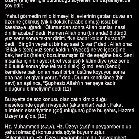
IN HAYATI
şöyledir;
“Yahut görmedin mi o kimseyi ki, evlerinin çatıları duvarları
HAYATI
üzerine çökmüş (yıkık dökük harabe olmuş) ıssız bir
kasabaya uğradı. “Ölümünden sonra Allah bunları nasıl
ATTAB'IN HAYATI
diriltir acaba!” dedi. Hemen Allah onu (bir anda) öldürdü,
yüz sene sonra tekrar diriltti. “Ne kadar kaldın burada?”
HAYATI
dedi. “Bir gün veyahut bir kaç saat (civarı)” dedi. Allah ona:
“Bilakis (sen) yüz sene kaldın. Yiyeceğine ve içeceğine
bak, henüz (halen) bozulmamıştır. Bir de eşeğine bak. Seni
N HAYATI
insanlar için bir ayet (ibret vesilesi) kılalım diye (yüz sene
ölü tuttuk sonra yine tekrar dirilttik). Şimdi sen (kendi)
ATI
kemiklere bak, onları nasıl birbiri üstüne koyuyor, sonra
ona nasıl et giydiriyoruz. ” dedi. Durum kendisince (bir
nevi) anlaşılınca, “Şüphesiz Allah’ın her şeye kadir
olduğunu bilmeliyim” dedi (11)
ATI
Bu ayette de söz konusu olan zatın kim olduğu
meselesinde çeşitli rivayetler (aktarımlar) vardır. Fakat
I
alimlerin ekseriyetine (çoğunluğuna) göre bu şahıs, Hazreti
Üzeyr (a.s)’dır. (12)
HAYATI
Hz. Muhammed (s.a.v), Hz. Üzeyr (a.s)’ın peygamber olup
yahut olmadığı konusunda şöyle buyurmuştur:
 HAYATI
“Bilemiyorum, Hz. Üzeyr peygamber midir, (peygamber)