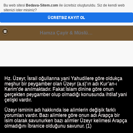
Bu web sitesi
Bedava-Sitem.com
ile ücretsiz oluşturuldu. Siz de kendi web
sitenizi ister misiniz?
ÜCRETSIZ KAYIT OL
Hamza Çayir & Müslüminal Paylaşımlar
I
Hz. Üzeyr, İsrail oğullarına yani Yahudilere göre oldukça
meşhur bir peygamber olan Üzeyr (a.s)’ın adı Kur’an-ı
Kerim’de anılmaktadır. Fakat İslam dinine göre onun
gerçekten peygamber olup olmadığı konusunda ihtilaf yani
çelişki vardır.
Üzeyr isminin adı hakkında ise alimlerin değişik farklı
yorumları vardır. Bazı alimlere göre onun adı Arapça bir
isim olarak savunurken bazı alimler Üzeyr kelimesi Arapça
olmadığını İbranice olduğunu savunur. (1)