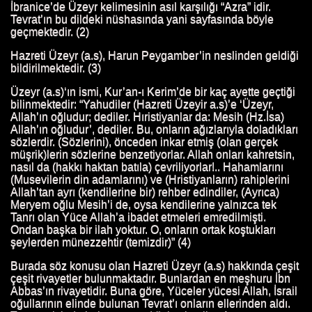
İbranice’de Üzeyr kelimesinin asıl karşılığı “Azra” idir.
Tevrat’ın bu dildeki nüshasında yani sayfasında böyle
geçmektedir. (2)
Hazreti Üzeyr (a.s), Harun Peygamber’in neslinden geldiği
bildirilmektedir. (3)
Üzeyr (a.s)‘ın ismi, Kur’an-ı Kerim’de bir kaç ayette geçtiği
bilinmektedir: “Yahudiler (Hazreti Üzeyir a.s)’e ‘Üzeyr,
Allah’ın oğludur; dediler. Hıristiyanlar da: Mesih (Hz.İsa)
Allah’ın oğludur’, dediler. Bu, onların ağızlarıyla doladıkları
sözlerdir. (Sözlerini), önceden inkar etmiş (olan gerçek
müşrik)lerin sözlerine benzetiyorlar. Allah onları kahretsin,
nasıl da (hakkı haktan batıla) çevriliyorlar!.. Hahamlarını
(Musevilerin din adamlarını) ve (Hristiyanların) rahiplerini
Allah’tan ayrı (kendilerine bir) rehber edindiler, (Ayrıca)
Meryem oğlu Mesih’i de, oysa kendilerine yalnızca tek
Tanrı olan Yüce Allah’a ibadet etmeleri emredilmişti.
Ondan başka bir ilah yoktur. O, onların ortak koştukları
şeylerden münezzehtir (temizdir)” (4)
Burada söz konusu olan Hazreti Üzeyr (a.s) hakkında çeşit
çeşit rivayetler bulunmaktadır. Bunlardan en meşhuru İbn
Abbas’ın rivayetidir. Buna göre, Yüceler yücesi Allah, İsrail
oğullarının elinde bulunan Tevrat’ı onların ellerinden aldı.