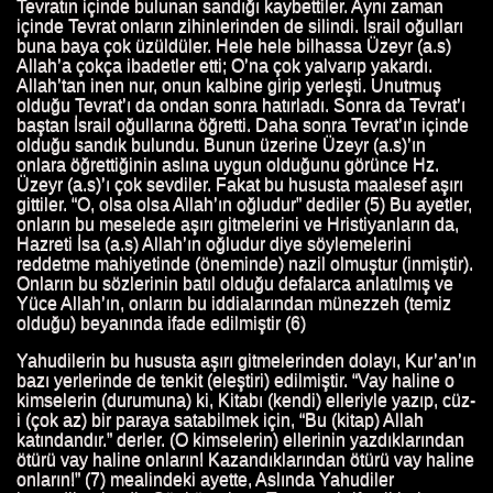
Tevratın içinde bulunan sandığı kaybettiler. Aynı zaman
TI.
içinde Tevrat onların zihinlerinden de silindi. İsrail oğulları
buna baya çok üzüldüler. Hele hele bilhassa Üzeyr (a.s)
Allah’a çokça ibadetler etti; O’na çok yalvarıp yakardı.
 HUTBESI
Allah’tan inen nur, onun kalbine girip yerleşti. Unutmuş
olduğu Tevrat’ı da ondan sonra hatırladı. Sonra da Tevrat’ı
baştan İsrail oğullarına öğretti. Daha sonra Tevrat’ın içinde
olduğu sandık bulundu. Bunun üzerine Üzeyr (a.s)’ın
onlara öğrettiğinin aslına uygun olduğunu görünce Hz.
Üzeyr (a.s)’ı çok sevdiler. Fakat bu hususta maalesef aşırı
gittiler. “O, olsa olsa Allah’ın oğludur” dediler (5) Bu ayetler,
onların bu meselede aşırı gitmelerini ve Hristiyanların da,
Hazreti İsa (a.s) Allah’ın oğludur diye söylemelerini
reddetme mahiyetinde (öneminde) nazil olmuştur (inmiştir).
Onların bu sözlerinin batıl olduğu defalarca anlatılmış ve
Yüce Allah’ın, onların bu iddialarından münezzeh (temiz
olduğu) beyanında ifade edilmiştir (6)
Yahudilerin bu hususta aşırı gitmelerinden dolayı, Kur’an’ın
bazı yerlerinde de tenkit (eleştiri) edilmiştir. “Vay haline o
kimselerin (durumuna) ki, Kitabı (kendi) elleriyle yazıp, cüz-
i (çok az) bir paraya satabilmek için, “Bu (kitap) Allah
katındandır.” derler. (O kimselerin) ellerinin yazdıklarından
ötürü vay haline onların! Kazandıklarından ötürü vay haline
onların!” (7) mealindeki ayette, Aslında Yahudiler