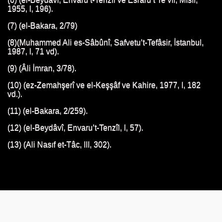
1955, I, 196).
(7) (el-Bakara, 2/79)
(8)(Muhammed Ali es-Sâbûnî, Safvetu’t-Tefâsir, İstanbul,
AYATI
1987, I, 71 vd).
HAYATI
(9) (Âli İmran, 3/78).
(10) (ez-Zemahşerî ve el-Keşşâf ve Kahire, 1977, I, 182
AYATI
vd.).
I
(11) (el-Bakara, 2/259).
(12) (el-Beydâvî, Envaru’t-Tenzîl, I, 57).
YATI
(13) (Ali Nasıf et-Tâc, III, 302).
TI
AYATI
AYATI