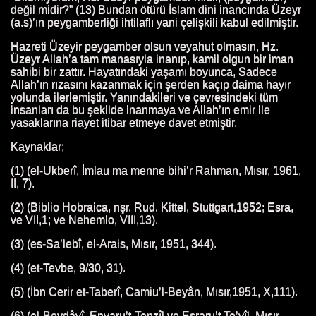
değil midir?” (13) Bundan ötürü İslam dini inancında Üzeyr
ATI
(a.s)’ın peygamberliği ihtilaflı yani çelişkili kabul edilmiştir.
Hazreti Üzeyir peygamber olsun veyahut olmasın, Hz.
N HAYATI
Üzeyr Allah’a tam manasıyla inanıp, kamil olgun bir iman
sahibi bir zattır. Hayatındaki yaşamı boyunca, Sadece
I
Allah’ın rızasını kazanmak için şerden kaçıp daima hayır
yolunda ilerlemiştir. Yanındakileri ve çevresindeki tüm
insanları da bu şekilde inanmaya ve Allah’ın emir ile
yasaklarına riayet itibar etmeye davet etmiştir.
 HAYATI
Kaynaklar;
(1) (el-Ukberî, İmlau ma menne bihi’r Rahman, Mısır, 1961,
HL'İN HAYATI
II, 7).
HAYATI
(2) (Biblio Hobraica, nşr. Rud. Kittel, Stuttgart,1952; Esra,
ve VII,1; ve Nehemio, VIII,13).
HAYATI
(3) (es-Sa’lebî, el-Arais, Mısır, 1951, 344).
 HAYATI
(4) (et-Tevbe, 9/30, 31).
ATI
(5) (İbn Cerir et-Taberî, Camiu’l-Beyân, Mısır,1951, X,111).
(6) (el-Beydâvî, Envaru’t-Tenzîl ve Esraru’t Te’vîl, Mısır,