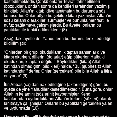
kastedilmektedir. Çünkü onların Tevratı tahrif ettikleri
(bozdukları), ondan sonra da kendileri tarafından yazılmış
bir kitabı Allah’ın kitabı diye tanıtmaları bu durumda söz
konusudur. Onlar böyle bu şekilde kitap yazmışlar, Allah’ın
sözü kelamı olarak ileri sürmüşler ve bununla menfaat ile
nüfuz sağlamaya çalışmışlardır. Bu âyette, onların bu
yaptıkları ile tenkit edilmektedir (8)
Aşağıdaki ayette de, Yahudilerin bu durumu tenkit edildiği
bildirilmiştir:
“Onlardan bir grup, okuduklarını kitaptan sansınlar diye
kitabı okurken, dillerini (dolarlar) eğip bükerler. Halbuki
okudukları, kitaptan değildir. Söyledikleri (kitap) Allah
katından olmadığı(nı bildikleri) halde, “Bu, (şüphesiz) Allah
katındandır. ” derler. Onlar (gerçekten) bile bile Allah’a iftira
ediyorlar” (9)
İbn Abbas (r.a)’dan nakledildiğine (aktarıldığına) göre, bu
ayette de yine Yahudiler kastedilmektedir. Buna göre, onlar
Allah’ın kelamını (sözlerini) kaybetmişler. Kendi
kafalarından uydurduklarını Allah’ın kelamı (sözleri) olarak
tanıtmaya çalışmışlar. Onların bu yaptıkları gerçekten yalan
ve uydurmadır (10)
N HAYATI
Üzeyr (a.s) ile ilgili bulunduğu söylenen bir başka ayet de