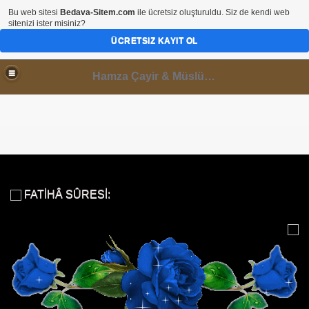
Bu web sitesi
Bedava-Sitem.com
ile ücretsiz oluşturuldu. Siz de kendi web
sitenizi ister misiniz?
ÜCRETSIZ KAYIT OL
Hamza Çayir & Müslüminal Paylaşımlar
 DİNLE
FATİHÂ SÛRESİ: