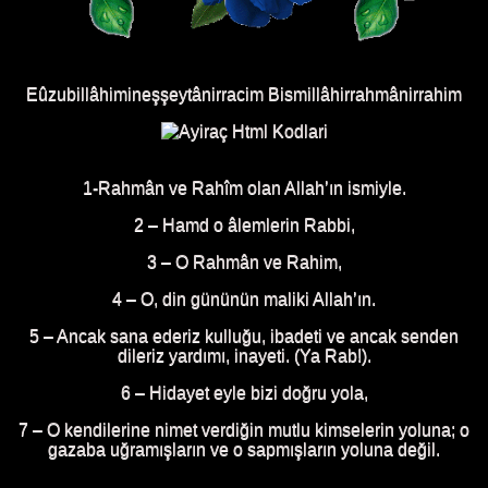
Eûzubillâhimineşşeytânirracim Bismillâhirrahmânirrahim
1-Rahmân ve Rahîm olan Allah’ın ismiyle.
2 – Hamd o âlemlerin Rabbi,
3 – O Rahmân ve Rahim,
4 – O, din gününün maliki Allah’ın.
5 – Ancak sana ederiz kulluğu, ibadeti ve ancak senden
dileriz yardımı, inayeti. (Ya Rab!).
6 – Hidayet eyle bizi doğru yola,
7 – O kendilerine nimet verdiğin mutlu kimselerin yoluna; o
gazaba uğramışların ve o sapmışların yoluna değil.