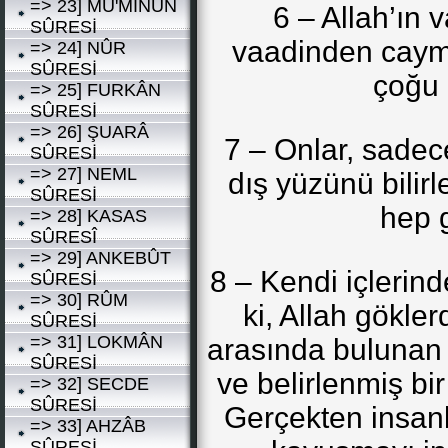
=> 23] MÜ'MİNÛN
6 – Allah’ın 
SÛRESİ
vaadinden cayma
=> 24] NÛR
SÛRESİ
çoğu 
=> 25] FURKÂN
SÛRESİ
=> 26] ŞUARÂ
7 – Onlar, sadec
SÛRESİ
=> 27] NEML
dış yüzünü bilirl
SÛRESİ
hep g
=> 28] KASAS
SÛRESÎ
=> 29] ANKEBÛT
8 – Kendi içlerin
SÛRESİ
=> 30] RÛM
ki, Allah gökler
SÛRESİ
=> 31] LOKMÂN
arasında bulunan 
SÛRESİ
ve belirlenmiş bir
=> 32] SECDE
SÛRESİ
Gerçekten insanl
=> 33] AHZÂB
SÛRESİ