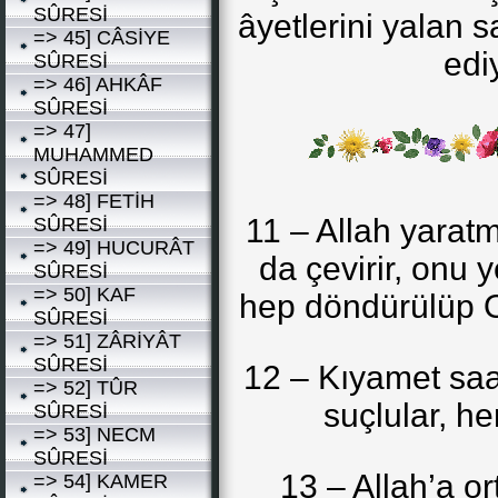
SÛRESİ
âyetlerini yalan s
=> 45] CÂSİYE
edi
SÛRESİ
=> 46] AHKÂF
SÛRESİ
=> 47]
MUHAMMED
SÛRESİ
=> 48] FETİH
11 – Allah yaratm
SÛRESİ
=> 49] HUCURÂT
da çevirir, onu 
SÛRESİ
=> 50] KAF
hep döndürülüp O
SÛRESİ
=> 51] ZÂRİYÂT
SÛRESİ
12 – Kıyamet saat
=> 52] TÛR
suçlular, he
SÛRESİ
=> 53] NECM
SÛRESİ
13 – Allah’a or
=> 54] KAMER