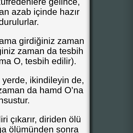
üfredenlere gelince,
an azab içinde hazır
urulurlar.
ama girdiğiniz zaman
ğiniz zaman da tesbih
ima O, tesbih edilir).
yerde, ikindileyin de,
z zaman da hamd O’na
sustur.
ri çıkarır, diriden ölü
ağa ölümünden sonra