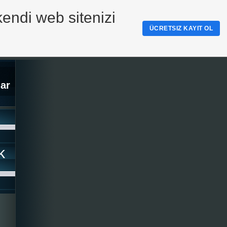
kendi web sitenizi
ÜCRETSIZ KAYIT OL
ar
k