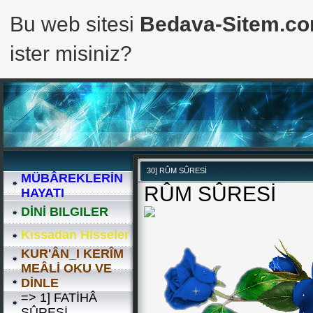
Bu web sitesi
Bedava-Sitem.c
ister misiniz?
30] RÛM SÛRESİ
MÜBÂREKLERİN
RÛM SÛRESİ
HAYATI
DİNİ BILGILER
Kıssadan Hisseler
KUR'ÂN_I KERÎM
MEÂLİ OKU VE
DİNLE
=> 1] FATİHÂ
SÛRESİ