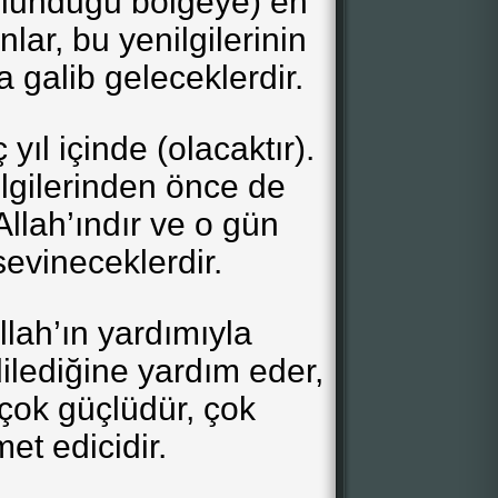
ulunduğu bölgeye) en
nlar, bu yenilgilerinin
 galib geleceklerdir.
 yıl içinde (olacaktır).
lgilerinden önce de
llah’ındır ve o gün
evineceklerdir.
llah’ın yardımıyla
 dilediğine yardım eder,
O çok güçlüdür, çok
t edicidir.