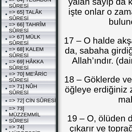
yalan sayıp da k
SÛRESİ
işte onlar o zam
=> 65] TALÂK
SÛRESİ
bulund
=> 66] TAHRÎM
SÛRESİ
=> 67] MÜLK
17 – O halde akş
SÛRESİ
da, sabaha girdi
=> 68] KALEM
SÛRESİ
Allah’ındır. (da
=> 69] HÂKKA
SÛRESİ
=> 70] ME'ÂRİC
18 – Göklerde ve 
SÛRESİ
=> 71] NÛH
öğleye erdiğini
SÛRESİ
mah
=> 72] CİN SÛRESİ
=> 73]
MÜZZEMMİL
19 – O, ölüden di
SÛRESİ
çıkarır ve topr
=> 74]