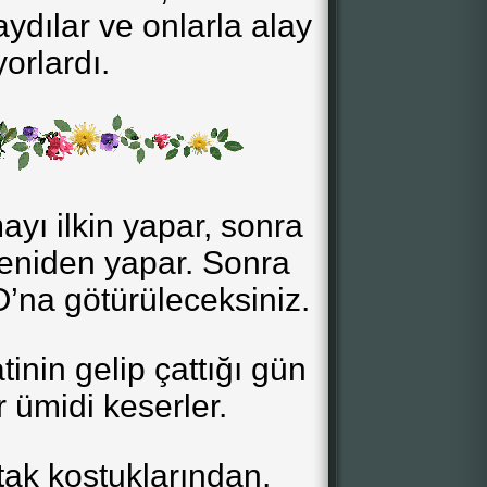
aydılar ve onlarla alay
yorlardı.
ayı ilkin yapar, sonra
yeniden yapar. Sonra
’na götürüleceksiniz.
inin gelip çattığı gün
r ümidi keserler.
tak koştuklarından,