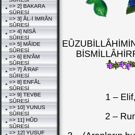
=> 2] BAKARA
SÛRESİ
=> 3] ÂL-İ İMRÂN
SÛRESİ
=> 4] NİSÂ
SÛRESİ
EÛZUBİLLÂHİMİ
=> 5] MÂİDE
SÛRESİ
BİSMİLLÂHİ
=> 6] EN'ÂM
SÛRESİ
=> 7] Â'RAF
SÛRESİ
=> 8] ENFÂL
SÛRESİ
=> 9] TEVBE
1 – Eli
SÛRESİ
=> 10] YUNUS
SÛRESİ
2 – Rum
=> 11] HÛD
SÛRESİ
=> 12] YUSUF