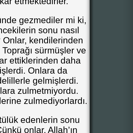
âr etmektedirler.
ünde gezmediler mi ki,
cekilerin sonu nasıl
 Onlar, kendilerinden
 Toprağı sürmüşler ve
ar ettiklerinden daha
şlerdi. Onlara da
lillerle gelmişlerdi.
lara zulmetmiyordu.
lerine zulmediyorlardı.
tülük edenlerin sonu
ünkü onlar, Allah’ın