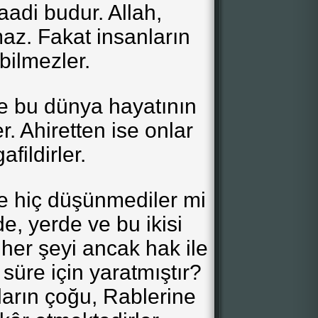
vaadi budur. Allah,
z. Fakat insanların
bilmezler.
e bu dünya hayatının
er. Ahiretten ise onlar
afildirler.
de hiç düşünmediler mi
de, yerde ve bu ikisi
her şeyi ancak hak ile
 süre için yaratmıştır?
arın çoğu, Rablerine