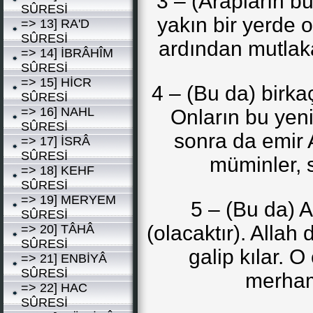
3 – (Arapların b
SÛRESİ
yakın bir yerde o
=> 13] RA'D
SÛRESİ
ardından mutlaka
=> 14] İBRÂHÎM
SÛRESİ
=> 15] HİCR
4 – (Bu da) birkaç
SÛRESİ
=> 16] NAHL
Onların bu yeni
SÛRESİ
sonra da emir A
=> 17] İSRÂ
SÛRESİ
müminler, s
=> 18] KEHF
SÛRESİ
=> 19] MERYEM
5 – (Bu da) A
SÛRESİ
(olacaktır). Allah
=> 20] TÂHÂ
SÛRESİ
galip kılar. 
=> 21] ENBİYÂ
SÛRESİ
merhame
=> 22] HAC
SÛRESİ