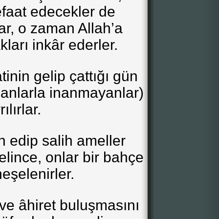
efaat edecekler de
r, o zaman Allah’a
kları inkâr ederler.
inin gelip çattığı gün
nanlarla inanmayanlar)
ılırlar.
 edip salih ameller
lince, onlar bir bahçe
neşelenirler.
 ve âhiret buluşmasını