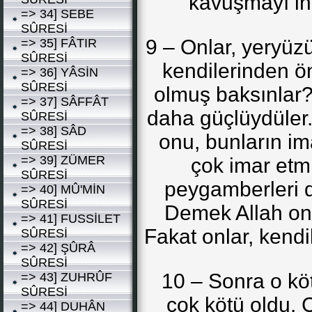
kavuşmayı ink
=> 34] SEBE
SÛRESİ
9 – Onlar, yeryüz
=> 35] FÂTIR
SÛRESİ
kendilerinden ön
=> 36] YÂSİN
SÛRESİ
olmuş baksınlar?
=> 37] SÂFFÂT
daha güçlüydüler.
SÛRESİ
=> 38] SÂD
onu, bunların im
SÛRESİ
=> 39] ZÜMER
çok imar etmi
SÛRESİ
peygamberleri de
=> 40] MÛ'MİN
SÛRESİ
Demek Allah on
=> 41] FUSSİLET
Fakat onlar, kendi
SÛRESİ
=> 42] ŞÛRÂ
SÛRESİ
10 – Sonra o kö
=> 43] ZUHRÛF
SÛRESİ
çok kötü oldu. Ç
=> 44] DUHÂN