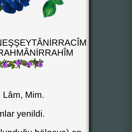
NEŞŞEYTÂNİRRACÎM
RRAHMÂNİRRAHÎM
f, Lâm, Mim.
lar yenildi.