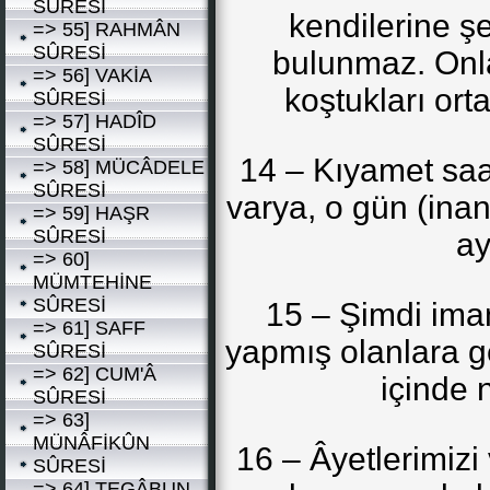
SÛRESİ
kendilerine ş
=> 55] RAHMÂN
SÛRESİ
bulunmaz. Onla
=> 56] VAKİA
koştukları orta
SÛRESİ
=> 57] HADÎD
SÛRESİ
14 – Kıyamet saat
=> 58] MÜCÂDELE
SÛRESİ
varya, o gün (ina
=> 59] HAŞR
SÛRESİ
ayr
=> 60]
MÜMTEHİNE
SÛRESİ
15 – Şimdi iman
=> 61] SAFF
yapmış olanlara ge
SÛRESİ
=> 62] CUM'Â
içinde 
SÛRESİ
=> 63]
MÜNÂFİKÛN
16 – Âyetlerimizi
SÛRESİ
=> 64] TEGÂBUN