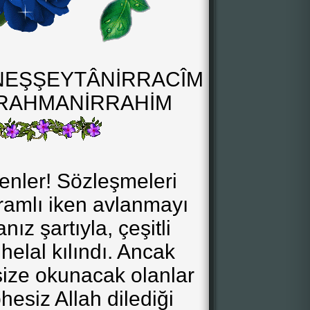
NEŞŞEYTÂNİRRACÎM
RRAHMANİRRAHİM
enler! Sözleşmeleri
İhramlı iken avlanmayı
ız şartıyla, çeşitli
helal kılındı. Ancak
size okunacak olanlar
esiz Allah dilediği