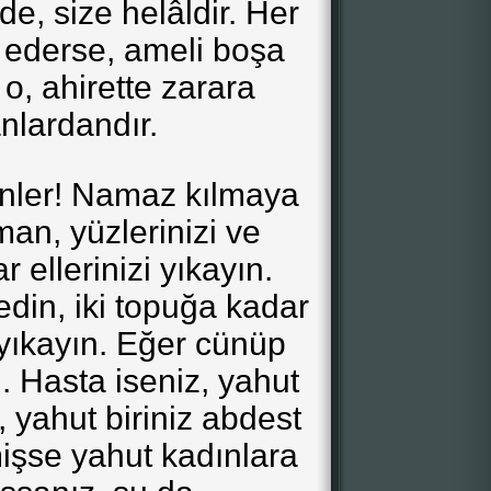
de, size helâldir. Her
 ederse, ameli boşa
 o, ahirette zarara
nlardandır.
nler! Namaz kılmaya
man, yüzlerinizi ve
r ellerinizi yıkayın.
din, iki topuğa kadar
 yıkayın. Eğer cünüp
. Hasta iseniz, yahut
, yahut biriniz abdest
şse yahut kadınlara