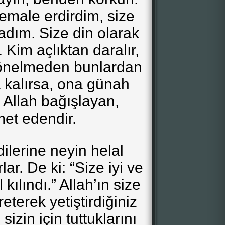
emale erdirdim, size
dım. Size din olarak
Kim açlıktan daralır,
yönelmeden bunlardan
kalırsa, ona günah
 Allah bağışlayan,
et edendir.
ilerine neyin helal
lar. De ki: “Size iyi ve
 kılındı.” Allah’ın size
eterek yetiştirdiğiniz
sizin için tuttuklarını