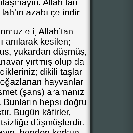
laşmayın. Allah’tan
ah’ın azabı çetindir.
omuz eti, Allah’tan
 anılarak kesilen;
uş, yukardan düşmüş,
navar yırtmış olup da
kleriniz; dikili taşlar
 boğazlanan hayvanlar
kısmet (şans) aramanız
. Bunların hepsi doğru
ır. Bugün kâfirler,
itsizliğe düşmüşlerdir.
yın, benden korkun.