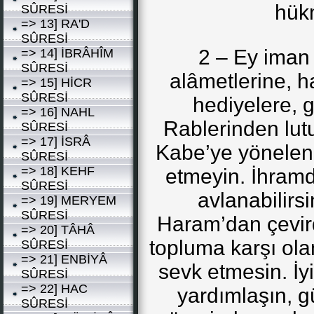
hükm
SÛRESİ
=> 13] RA'D
SÛRESİ
2 – Ey iman 
=> 14] İBRÂHÎM
SÛRESİ
alâmetlerine, h
=> 15] HİCR
SÛRESİ
hediyelere, g
=> 16] NAHL
Rablerinden lutu
SÛRESİ
=> 17] İSRÂ
Kabe’ye yönelenl
SÛRESİ
=> 18] KEHF
etmeyin. İhramd
SÛRESİ
avlanabilirsi
=> 19] MERYEM
SÛRESİ
Haram’dan çevird
=> 20] TÂHÂ
topluma karşı olan
SÛRESİ
=> 21] ENBİYÂ
sevk etmesin. İyi
SÛRESİ
=> 22] HAC
yardımlaşın, 
SÛRESİ