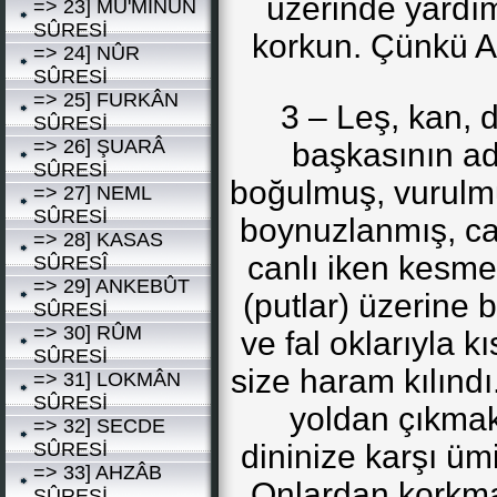
üzerinde yardım
=> 23] MÜ'MİNÛN
SÛRESİ
korkun. Çünkü All
=> 24] NÛR
SÛRESİ
=> 25] FURKÂN
3 – Leş, kan, d
SÛRESİ
=> 26] ŞUARÂ
başkasının adı
SÛRESİ
boğulmuş, vurulm
=> 27] NEML
SÛRESİ
boynuzlanmış, ca
=> 28] KASAS
canlı iken kesmedi
SÛRESÎ
=> 29] ANKEBÛT
(putlar) üzerine
SÛRESİ
=> 30] RÛM
ve fal oklarıyla 
SÛRESİ
size haram kılındı
=> 31] LOKMÂN
SÛRESİ
yoldan çıkmakt
=> 32] SECDE
SÛRESİ
dininize karşı üm
=> 33] AHZÂB
Onlardan korkma
SÛRESİ