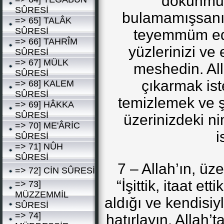
dokunmuş
SÛRESİ
bulamamışsanız
=> 65] TALÂK
SÛRESİ
teyemmüm edi
=> 66] TAHRÎM
yüzlerinizi ve 
SÛRESİ
=> 67] MÜLK
meshedin. All
SÛRESİ
çıkarmak ist
=> 68] KALEM
SÛRESİ
temizlemek ve ş
=> 69] HÂKKA
SÛRESİ
üzerinizdeki n
=> 70] ME'ÂRİC
i
SÛRESİ
=> 71] NÛH
SÛRESİ
7 – Allah’ın, üz
=> 72] CİN SÛRESİ
“İşittik, itaat et
=> 73]
MÜZZEMMİL
aldığı ve kendisiy
SÛRESİ
=> 74]
hatırlayın. Allah’