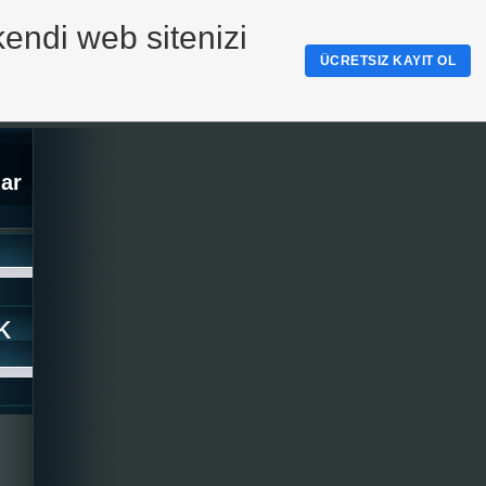
kendi web sitenizi
ÜCRETSIZ KAYIT OL
ar
k