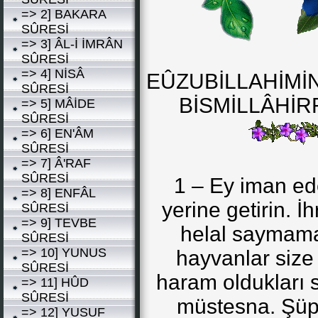
=> 2] BAKARA
SÛRESİ
=> 3] ÂL-İ İMRÂN
SÛRESİ
=> 4] NİSÂ
EÛZUBİLLAHİMİ
SÛRESİ
BİSMİLLÂHİ
=> 5] MÂİDE
SÛRESİ
=> 6] EN'ÂM
SÛRESİ
=> 7] Â'RAF
SÛRESİ
1 – Ey iman ed
=> 8] ENFÂL
yerine getirin. 
SÛRESİ
=> 9] TEVBE
helal saymaman
SÛRESİ
=> 10] YUNUS
hayvanlar size 
SÛRESİ
haram oldukları 
=> 11] HÛD
SÛRESİ
müstesna. Şüph
=> 12] YUSUF