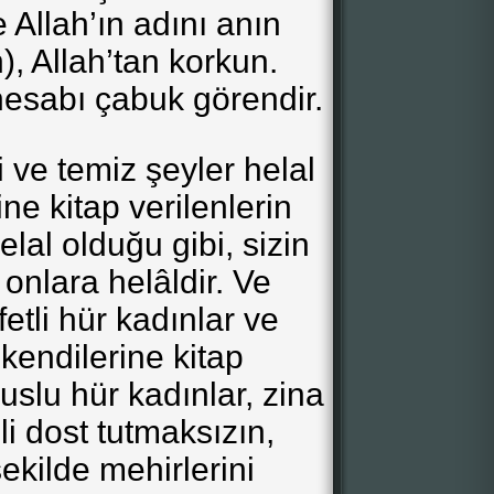
e Allah’ın adını anın
, Allah’tan korkun.
esabı çabuk görendir.
i ve temiz şeyler helal
ine kitap verilenlerin
elal olduğu gibi, sizin
 onlara helâldir. Ve
etli hür kadınlar ve
kendilerine kitap
slu hür kadınlar, zina
li dost tutmaksızın,
ekilde mehirlerini