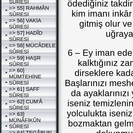
ödediğiniz takdir
SÛRESİ
=> 55] RAHMÂN
kim imanı inkâr
SÛRESİ
=> 56] VAKİA
gitmiş olur ve
SÛRESİ
uğraya
=> 57] HADÎD
SÛRESİ
=> 58] MÜCÂDELE
6 – Ey iman ede
SÛRESİ
=> 59] HAŞR
kalktığınız za
SÛRESİ
=> 60]
dirseklere kada
MÜMTEHİNE
Başlarınızı meshe
SÛRESİ
=> 61] SAFF
da ayaklarınızı
SÛRESİ
iseniz temizlenin
=> 62] CUM'Â
SÛRESİ
yolculukta iseniz
=> 63]
MÜNÂFİKÛN
bozmaktan gelmi
SÛRESİ
=> 64] TEGÂBUN