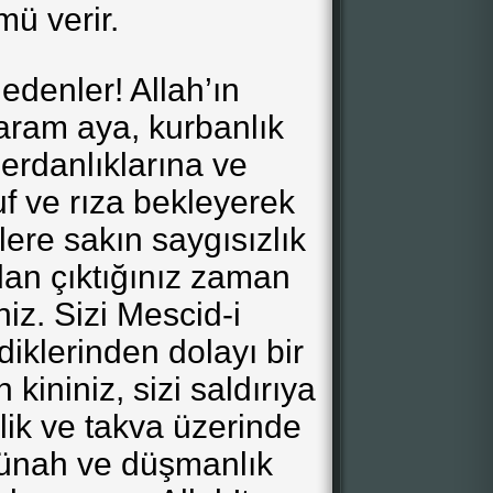
ü verir.
edenler! Allah’ın
aram aya, kurbanlık
erdanlıklarına ve
f ve rıza bekleyerek
ere sakın saygısızlık
an çıktığınız zaman
niz. Sizi Mescid-i
iklerinden dolayı bir
 kininiz, sizi saldırıya
lik ve takva üzerinde
günah ve düşmanlık