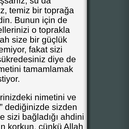
sanız, su da
, temiz bir toprağa
n. Bunun için de
ellerinizi o toprakla
ah size bir güçlük
emiyor, fakat sizi
ükredesiniz diye de
imetini tamamlamak
stiyor.
erinizdeki nimetini ve
tik” dediğinizde sizden
le sizi bağladığı ahdini
tan korkun, çünkü Allah