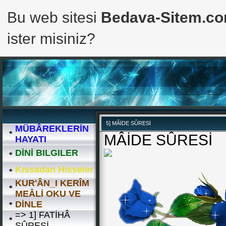
Bu web sitesi
Bedava-Sitem.c
ister misiniz?
5] MÂİDE SÛRESİ
MÜBÂREKLERİN
MÂİDE SÛRESİ
HAYATI
DİNİ BILGILER
Kıssadan Hisseler
KUR'ÂN_I KERÎM
MEÂLİ OKU VE
DİNLE
=> 1] FATİHÂ
SÛRESİ