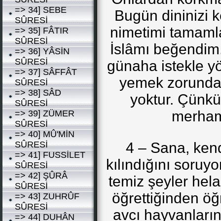
=> 34] SEBE
Bugün dininizi k
SÛRESİ
nimetimi tamamla
=> 35] FÂTIR
SÛRESİ
İslâmı beğendim. 
=> 36] YÂSİN
SÛRESİ
günaha istekle 
=> 37] SÂFFÂT
yemek zorunda 
SÛRESİ
=> 38] SÂD
yoktur. Çünkü
SÛRESİ
merham
=> 39] ZÜMER
SÛRESİ
=> 40] MÛ'MİN
SÛRESİ
4 – Sana, kend
=> 41] FUSSİLET
kılındığını soruyor
SÛRESİ
=> 42] ŞÛRÂ
temiz şeyler helal
SÛRESİ
öğrettiğinden öğr
=> 43] ZUHRÛF
SÛRESİ
avcı hayvanların 
=> 44] DUHÂN