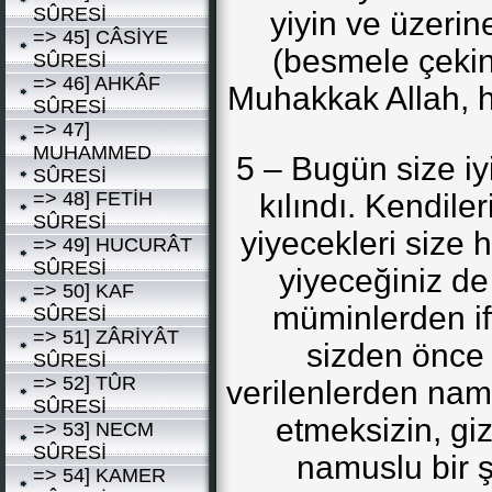
SÛRESİ
yiyin ve üzerin
=> 45] CÂSİYE
(besmele çekin)
SÛRESİ
=> 46] AHKÂF
Muhakkak Allah, h
SÛRESİ
=> 47]
MUHAMMED
5 – Bugün size iy
SÛRESİ
=> 48] FETİH
kılındı. Kendiler
SÛRESİ
yiyecekleri size h
=> 49] HUCURÂT
SÛRESİ
yiyeceğiniz de
=> 50] KAF
müminlerden iff
SÛRESİ
=> 51] ZÂRİYÂT
sizden önce 
SÛRESİ
=> 52] TÛR
verilenlerden namu
SÛRESİ
etmeksizin, giz
=> 53] NECM
SÛRESİ
namuslu bir ş
=> 54] KAMER