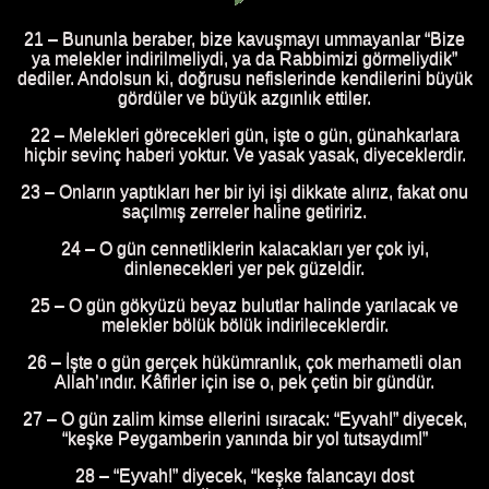
21 – Bununla beraber, bize kavuşmayı ummayanlar “Bize
ya melekler indirilmeliydi, ya da Rabbimizi görmeliydik”
dediler. Andolsun ki, doğrusu nefislerinde kendilerini büyük
gördüler ve büyük azgınlık ettiler.
22 – Melekleri görecekleri gün, işte o gün, günahkarlara
hiçbir sevinç haberi yoktur. Ve yasak yasak, diyeceklerdir.
23 – Onların yaptıkları her bir iyi işi dikkate alırız, fakat onu
saçılmış zerreler haline getiririz.
24 – O gün cennetliklerin kalacakları yer çok iyi,
dinlenecekleri yer pek güzeldir.
25 – O gün gökyüzü beyaz bulutlar halinde yarılacak ve
melekler bölük bölük indirileceklerdir.
26 – İşte o gün gerçek hükümranlık, çok merhametli olan
Allah’ındır. Kâfirler için ise o, pek çetin bir gündür.
27 – O gün zalim kimse ellerini ısıracak: “Eyvah!” diyecek,
“keşke Peygamberin yanında bir yol tutsaydım!”
28 – “Eyvah!” diyecek, “keşke falancayı dost