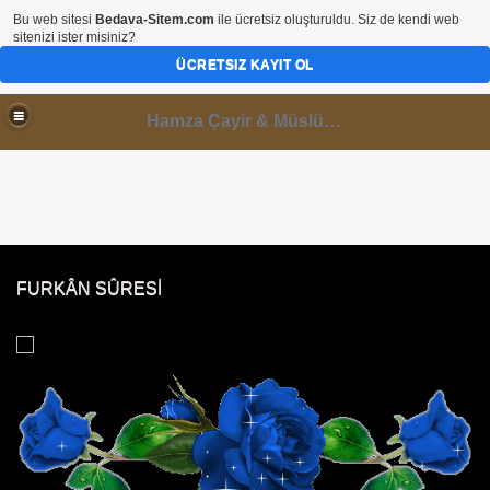
Bu web sitesi
Bedava-Sitem.com
ile ücretsiz oluşturuldu. Siz de kendi web
sitenizi ister misiniz?
ÜCRETSIZ KAYIT OL
Hamza Çayir & Müslüminal Paylaşımlar
FURKÂN SÛRESİ
 DİNLE