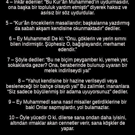
4 – İnkâr edenler: “Bu Kur’ân Muhammed’in uydurmasıdır,
ona başka bir topluluk yardım etmiştir” diyerek haksız ve
asılsız bir söz uydurdular.
5 – “Kur’ân öncekilerin masallarıdır; başkalarına yazdırmış
da sabah akşam kendisine okunmaktadır” dediler.
6 – Ey Muhammed! De ki: “Onu, göklerin ve yerin sırrını
bilen indirmiştir. Şüphesiz O, bağışlayandır, merhamet
edendir.”
7 – Şöyle dediler: “Bu ne biçim peygamber ki, yemek yer,
sokaklarda gezer? Ona, beraberinde bulunup uyaran bir
melek indirilseydi ya!”
8 – “Yahut kendisine bir hazine verilseydi veya
besleneceği bir bahçe olsaydı ya!” Bu zalimler, inananlara
“Siz sadece büyülenmiş bir adama uyuyorsunuz” dediler.
9 – Ey Muhammed! sana nasıl misaller getirdiklerine bir
bak! Onlar sapmışlardır, yol bulamazlar.
10 – Öyle yücedir O ki, dilerse sana ondan daha iyisini,
altından ırmaklar akan cennetler verir, sana köşkler de
yapar.