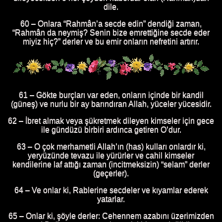
dile.
60 – Onlara “Rahmân’a secde edin” dendiği zaman,
“Rahmân da neymiş? Senin bize emrettiğine secde eder
miyiz hiç?” derler ve bu emir onların nefretini artırır.
61 – Gökte burçları var eden, onların içinde bir kandil
(güneş) ve nurlu bir ay barındıran Allah, yüceler yücesidir.
62 – İbret almak veya şükretmek dileyen kimseler için gece
ile gündüzü birbiri ardınca getiren O’dur.
63 – O çok merhametli Allah’ın (has) kulları onlardır ki,
yeryüzünde tevazu ile yürürler ve cahil kimseler
kendilerine laf attığı zaman (incitmeksizin) “selam” derler
(geçerler).
64 – Ve onlar ki, Rablerine secdeler ve kıyamlar ederek
yatarlar.
65 – Onlar ki, şöyle derler: Cehennem azabını üzerimizden