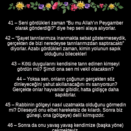
41 – Seni gördükleri zaman “Bu mu Allah’ın Peygamber
olarak gönderdiği?” diye hep seni alaya alıyorlar.
42 – “Şayet tanrılarımıza inanmakta sebat göstermeseydik,
gerçekten de bizi neredeyse tanrılarımızdan saptıracaktı”
diyorlar. Azabı gördükleri zaman, kimin yolunun sapık
olduğunu bilecekler!
43 – Kötü duygularını kendisine tanrı edinen kimseyi
gördün mü? Şimdi ona sen mi vekil olacaksın?
44 – Yoksa sen, onların çoğunun gerçekten söz
dinleyeceğini yahut akıllanacağını mı sanıyorsun?
Gerçekte onlar hayvanlar gibidir, hatta gidişçe daha
sapıktırlar.
45 – Rabbinin gölgeyi nasıl uzatmakta olduğunu görmedin
mi? Dileseydi onu elbet hareketsiz de kılardı. Sonra biz
güneşi, ona (gölgeye) delil kılmışızdır.
46 – Sonra da onu yavaş yavaş kendimize (başka yöne)
çekmekteyiz.