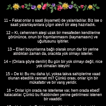
11 – Fakat onlar o saati (kıyameti) de yalanladılar. Biz ise o
saati yalanlayanlara çılgın alevli bir ateş hazırladık.
12 – Ki, cehennem ateşi uzak bir mesafeden kendilerine
görününce, onun bir hışımlanmasını (kaynamasını) ve
uğultusunu işitirler.
13 – Elleri boyunlarına bağlı olarak onun dar bir yerine
atıldıkları zaman da, oracıkta yok olmayı isterler.
14 – (Onlara şöyle denilir) Bu gün bir yok olmayı değil, nice
yok olmaları isteyin!
15 – De ki: Bu mu daha iyi, yoksa takva sahiplerine vaad
olunan ebedilik cenneti mi? Çünkü orası, onlar için bir
mükafattır ve bir varış yeridir.
16 – Onlar için orada ne isterlerse var, hem orada ebedî
kalacaklar. Çünkü bu Rabbinden yerine getirilmesi istenen
bir vaaddir.