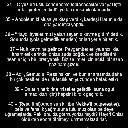
34 – O yüzleri üstü cehenneme toplanacaklar var ya! işte
onlar, yerleri en kötü, yolları en sapık olanlardır.
35 – Andolsun ki Musa’ya kitap verdik, kardeşi Harun’u da
ona yardımcı yaptık.
36 – “Haydi âyetlerimizi yalan sayan o kavme gidin” dedik.
Sonunda (yola gelmediklerinden) onları yerle bir ettik.
37 – Nuh kavmine gelince, Peygamberleri yalancılıkla
itham ettiklerinde, onları suda boğduk ve kendilerini
insanlar için bir ibret yaptık. Biz zalimler için acıklı bir azab
hazırlamışızdır.
38 – Ad’ı, Semud’u, Ress halkını ve bunlar arasında daha
bir çok nesilleri de (inkârcılıkları yüzünden helak ettik)
39 – Onların herbirine misaller getirdik; (ama ögüt
almadıkları için) hepsini kırdık geçirdik.
40 – (Resulüm!) Andolsun ki, (bu Mekke’li putperestler),
bela ve fenalık yağmuruna tutulmuş olan beldeye
uğramışlardır. Peki onu da görmüyorlar mıydı? Hayır! Onlar
öldükten sonra dirilmeyi ummamaktadırlar.