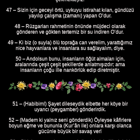
47 – Sizin için geceyi örtü, uykuyu istirahat kılan, gündüzü
yayılıp çalışma (zamanı) yapan O’dur.
48 – Rüzgarları rahmetinin önünde müjdeci olarak
gönderen ve gökten tertemiz bir su indiren O’dur.
49 – Ki biz (o suyla) ölü toprağa can verelim, yarattığımız
nice hayvanlara ve insanlara su sağlayalım, diye.
50 – Andolsun bunu, insanların öğüt almaları için,
aralarında çeşit çeşit şekillerde anlatmışızdır; ama
insanların çoğu ille nankörlük edip diretmiştir.
51 – (Habibim!) Şayet dileseydik elbette her köye bir
uyarıcı (peygamber) gönderirdik.
52 – (Madem ki yalnız seni gönderdik) Öyleyse kâfirlere
boyun eğme ve bununla (Kur’ân ile) onlara karşı olanca
gücünle büyük bir savaş ver!