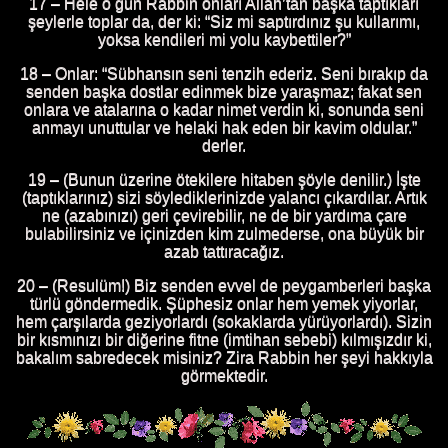
17 – Hele o gün Rabbin onları Allah’tan başka taptıkları
şeylerle toplar da, der ki: “Siz mi saptırdınız şu kullarımı,
yoksa kendileri mi yolu kaybettiler?”
18 – Onlar: “Sübhansın seni tenzih ederiz. Seni bırakıp da
senden başka dostlar edinmek bize yaraşmaz; fakat sen
onlara ve atalarına o kadar nimet verdin ki, sonunda seni
anmayı unuttular ve helaki hak eden bir kavim oldular.”
derler.
19 – (Bunun üzerine ötekilere hitaben şöyle denilir.) İşte
(taptıklarınız) sizi söylediklerinizde yalancı çıkardılar. Artık
ne (azabınızı) geri çevirebilir, ne de bir yardıma çare
bulabilirsiniz ve içinizden kim zulmederse, ona büyük bir
azab tattıracağız.
20 – (Resulüm!) Biz senden evvel de peygamberleri başka
türlü göndermedik. Şüphesiz onlar hem yemek yiyorlar,
hem çarşılarda geziyorlardı (sokaklarda yürüyorlardı). Sizin
bir kısmınızı bir diğerine fitne (imtihan sebebi) kılmışızdır ki,
bakalım sabredecek misiniz? Zira Rabbin her şeyi hakkıyla
görmektedir.