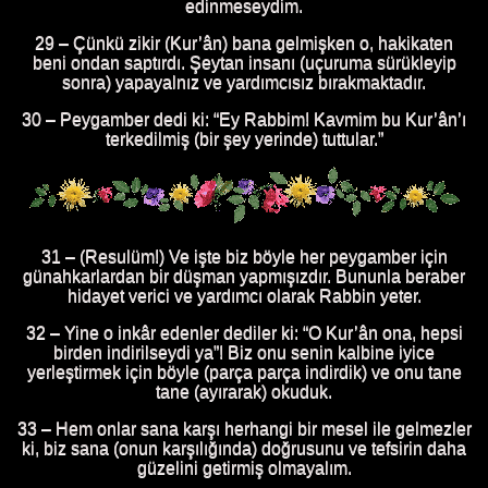
edinmeseydim.
29 – Çünkü zikir (Kur’ân) bana gelmişken o, hakikaten
beni ondan saptırdı. Şeytan insanı (uçuruma sürükleyip
sonra) yapayalnız ve yardımcısız bırakmaktadır.
30 – Peygamber dedi ki: “Ey Rabbim! Kavmim bu Kur’ân’ı
terkedilmiş (bir şey yerinde) tuttular.”
31 – (Resulüm!) Ve işte biz böyle her peygamber için
günahkarlardan bir düşman yapmışızdır. Bununla beraber
hidayet verici ve yardımcı olarak Rabbin yeter.
32 – Yine o inkâr edenler dediler ki: “O Kur’ân ona, hepsi
birden indirilseydi ya”! Biz onu senin kalbine iyice
yerleştirmek için böyle (parça parça indirdik) ve onu tane
tane (ayırarak) okuduk.
33 – Hem onlar sana karşı herhangi bir mesel ile gelmezler
ki, biz sana (onun karşılığında) doğrusunu ve tefsirin daha
güzelini getirmiş olmayalım.