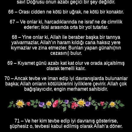
sav! Doğrusu onun azabı geçici bir şey değildir.
66 – Orası cidden ne kötü bir uğrak, ne kötü bir konaktır.
67 – Ve onlar ki, harcadıklarında ne israf ne de cimrilik
ederler; ikisi arasında orta bir yol tutarlar.
68 – Yine onlar ki, Allah ile beraber başka bir tanrıya
yalvarmazlar, Allah’ın haram kıldığı cana haksız yere
kıymazlar ve zina etmezler. Bunları yapan günahı(nın
cezasını) bulur.
69 – Kıyamet günü azabı kat kat olur ve orada alçaltılmış
olarak temelli kalır.
70 – Ancak tevbe ve iman edip iyi davranışlarda bulunanlar
başka; Allah onların kötülüklerini iyiliklere çevirir. Allah çok
bağışlayıcıdır, engin merhamet sahibidir.
ri ve resimleri
71 – Ve her kim tevbe edip iyi davranış gösterirse,
şüphesiz o, tevbesi kabul edilmiş olarak Allah’a döner.