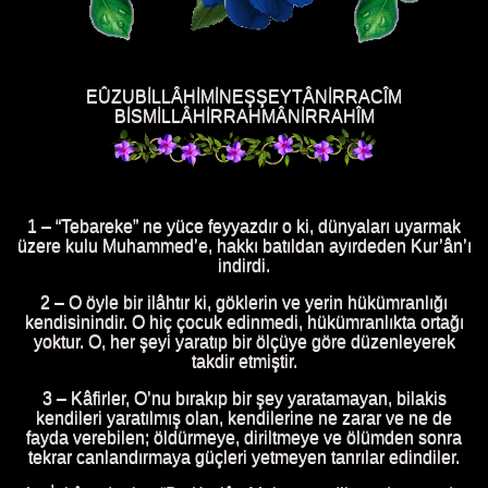
EÛZUBİLLÂHİMİNEŞŞEYTÂNİRRACÎM
BİSMİLLÂHİRRAHMÂNİRRAHÎM
1 – “Tebareke” ne yüce feyyazdır o ki, dünyaları uyarmak
üzere kulu Muhammed’e, hakkı batıldan ayırdeden Kur’ân’ı
indirdi.
2 – O öyle bir ilâhtır ki, göklerin ve yerin hükümranlığı
kendisinindir. O hiç çocuk edinmedi, hükümranlıkta ortağı
yoktur. O, her şeyi yaratıp bir ölçüye göre düzenleyerek
takdir etmiştir.
3 – Kâfirler, O’nu bırakıp bir şey yaratamayan, bilakis
kendileri yaratılmış olan, kendilerine ne zarar ve ne de
fayda verebilen; öldürmeye, diriltmeye ve ölümden sonra
tekrar canlandırmaya güçleri yetmeyen tanrılar edindiler.