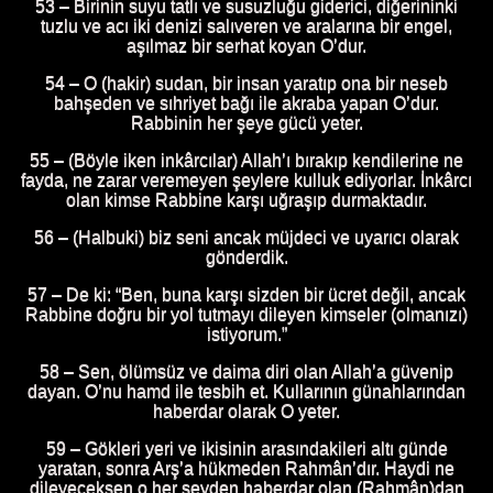
53 – Birinin suyu tatlı ve susuzluğu giderici, diğerininki
tuzlu ve acı iki denizi salıveren ve aralarına bir engel,
aşılmaz bir serhat koyan O’dur.
54 – O (hakir) sudan, bir insan yaratıp ona bir neseb
bahşeden ve sıhriyet bağı ile akraba yapan O’dur.
Rabbinin her şeye gücü yeter.
55 – (Böyle iken inkârcılar) Allah’ı bırakıp kendilerine ne
fayda, ne zarar veremeyen şeylere kulluk ediyorlar. İnkârcı
olan kimse Rabbine karşı uğraşıp durmaktadır.
56 – (Halbuki) biz seni ancak müjdeci ve uyarıcı olarak
gönderdik.
57 – De ki: “Ben, buna karşı sizden bir ücret değil, ancak
Rabbine doğru bir yol tutmayı dileyen kimseler (olmanızı)
istiyorum.”
58 – Sen, ölümsüz ve daima diri olan Allah’a güvenip
dayan. O’nu hamd ile tesbih et. Kullarının günahlarından
haberdar olarak O yeter.
59 – Gökleri yeri ve ikisinin arasındakileri altı günde
yaratan, sonra Arş’a hükmeden Rahmân’dır. Haydi ne
dileyeceksen o her şeyden haberdar olan (Rahmân)dan