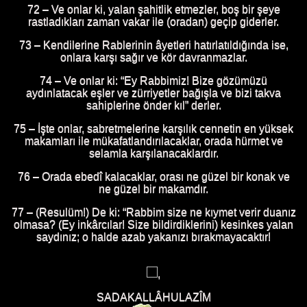
72 – Ve onlar ki, yalan şahitlik etmezler, boş bir şeye
rastladıkları zaman vakar ile (oradan) geçip giderler.
73 – Kendilerine Rablerinin âyetleri hatırlatıldığında ise,
onlara karşı sağır ve kör davranmazlar.
74 – Ve onlar ki: “Ey Rabbimiz! Bize gözümüzü
aydınlatacak eşler ve zürriyetler bağışla ve bizi takva
sahiplerine önder kıl” derler.
75 – İşte onlar, sabretmelerine karşılık cennetin en yüksek
makamları ile mükafatlandırılacaklar, orada hürmet ve
selamla karşılanacaklardır.
76 – Orada ebedî kalacaklar, orası ne güzel bir konak ve
ne güzel bir makamdır.
77 – (Resulüm!) De ki: “Rabbim size ne kıymet verir duanız
olmasa? (Ey inkârcılar! Size bildirdiklerini) kesinkes yalan
saydınız; o halde azab yakanızı bırakmayacaktır!
,
SADAKALLÂHULAZÎM