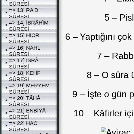
SÛRESİ
=> 13] RA'D
5 – Pis
SÛRESİ
=> 14] İBRÂHÎM
SÛRESİ
6 – Yaptığını ço
=> 15] HİCR
SÛRESİ
=> 16] NAHL
7 – Rabbi
SÛRESİ
=> 17] İSRÂ
SÛRESİ
=> 18] KEHF
8 – O sûra 
SÛRESİ
=> 19] MERYEM
SÛRESİ
9 – İşte o gün 
=> 20] TÂHÂ
SÛRESİ
=> 21] ENBİYÂ
10 – Kâfirler iç
SÛRESİ
=> 22] HAC
SÛRESİ