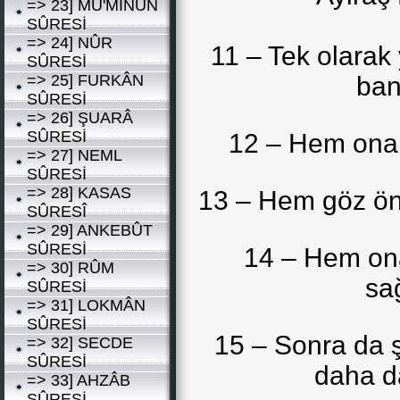
=> 23] MÜ'MİNÛN
SÛRESİ
=> 24] NÛR
11 – Tek olarak 
SÛRESİ
=> 25] FURKÂN
ban
SÛRESİ
=> 26] ŞUARÂ
SÛRESİ
12 – Hem ona 
=> 27] NEML
SÛRESİ
=> 28] KASAS
13 – Hem göz ön
SÛRESÎ
=> 29] ANKEBÛT
SÛRESİ
14 – Hem on
=> 30] RÛM
sa
SÛRESİ
=> 31] LOKMÂN
SÛRESİ
15 – Sonra da ş
=> 32] SECDE
SÛRESİ
daha da
=> 33] AHZÂB
SÛRESİ