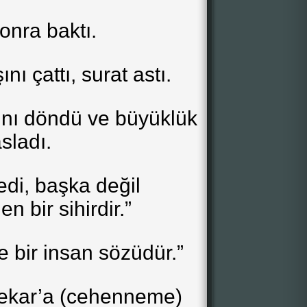
onra baktı.
nı çattı, surat astı.
ını döndü ve büyüklük
asladı.
edi, başka değil
en bir sihirdir.”
 bir insan sözüdür.”
ekar’a (cehenneme)