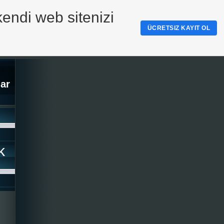
kendi web sitenizi
ÜCRETSIZ KAYIT OL
ar
k