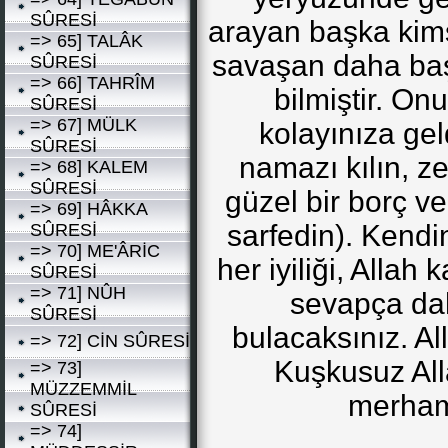
SÛRESİ
arayan başka kims
=> 65] TALÂK
savaşan daha baş
SÛRESİ
=> 66] TAHRÎM
bilmiştir. On
SÛRESİ
=> 67] MÜLK
kolayınıza gel
SÛRESİ
namazı kılın, ze
=> 68] KALEM
SÛRESİ
güzel bir borç ve
=> 69] HÂKKA
sarfedin). Kendin
SÛRESİ
=> 70] ME'ÂRİC
her iyiliği, Allah
SÛRESİ
=> 71] NÛH
sevapça da
SÛRESİ
bulacaksınız. Al
=> 72] CİN SÛRESİ
Kuşkusuz All
=> 73]
MÜZZEMMİL
merham
SÛRESİ
=> 74]