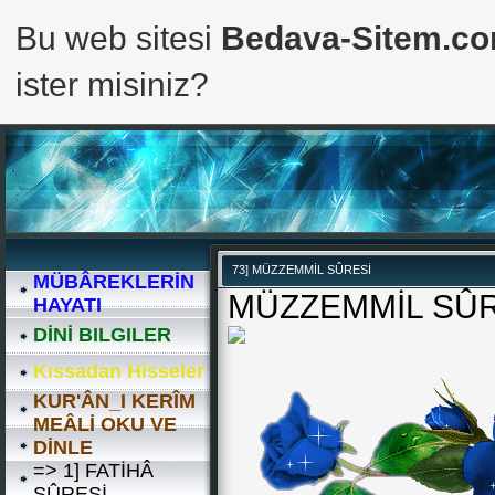
Bu web sitesi
Bedava-Sitem.c
ister misiniz?
73] MÜZZEMMİL SÛRESİ
MÜBÂREKLERİN
MÜZZEMMİL SÛR
HAYATI
DİNİ BILGILER
Kıssadan Hisseler
KUR'ÂN_I KERÎM
MEÂLİ OKU VE
DİNLE
=> 1] FATİHÂ
SÛRESİ