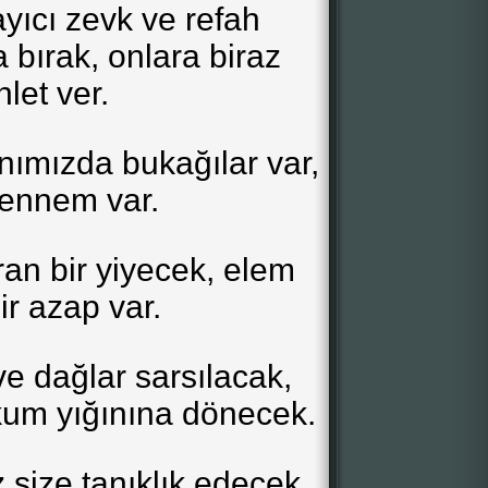
yıcı zevk ve refah
a bırak, onlara biraz
let ver.
nımızda bukağılar var,
hennem var.
an bir yiyecek, elem
bir azap var.
e dağlar sarsılacak,
 kum yığınına dönecek.
 size tanıklık edecek