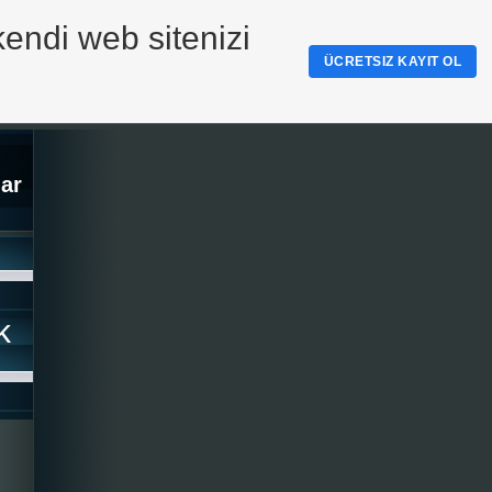
kendi web sitenizi
ÜCRETSIZ KAYIT OL
ar
k