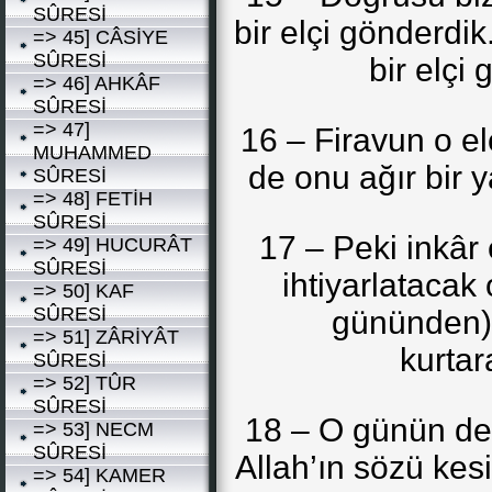
SÛRESİ
bir elçi gönderdik
=> 45] CÂSİYE
SÛRESİ
bir elçi
=> 46] AHKÂF
SÛRESİ
=> 47]
16 – Firavun o el
MUHAMMED
de onu ağır bir y
SÛRESİ
=> 48] FETİH
SÛRESİ
17 – Peki inkâr 
=> 49] HUCURÂT
SÛRESİ
ihtiyarlatacak
=> 50] KAF
SÛRESİ
gününden) 
=> 51] ZÂRİYÂT
kurtar
SÛRESİ
=> 52] TÛR
SÛRESİ
18 – O günün deh
=> 53] NECM
SÛRESİ
Allah’ın sözü kesi
=> 54] KAMER