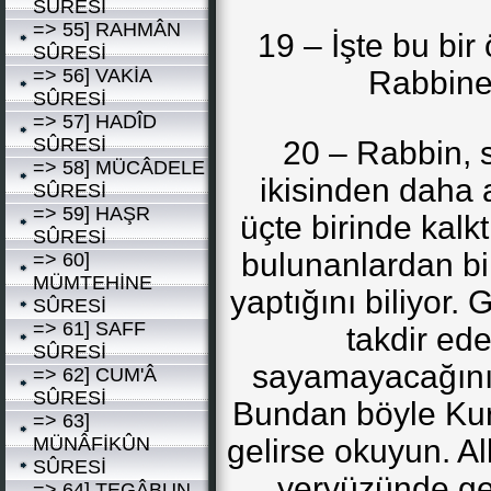
SÛRESİ
=> 55] RAHMÂN
19 – İşte bu bir 
SÛRESİ
=> 56] VAKİA
Rabbine 
SÛRESİ
=> 57] HADÎD
SÛRESİ
20 – Rabbin, 
=> 58] MÜCÂDELE
ikisinden daha 
SÛRESİ
=> 59] HAŞR
üçte birinde kalk
SÛRESİ
bulunanlardan bi
=> 60]
MÜMTEHİNE
yaptığını biliyor.
SÛRESİ
=> 61] SAFF
takdir ede
SÛRESİ
sayamayacağınızı 
=> 62] CUM'Â
SÛRESİ
Bundan böyle Kur
=> 63]
MÜNÂFİKÛN
gelirse okuyun. Al
SÛRESİ
yeryüzünde gez
=> 64] TEGÂBUN