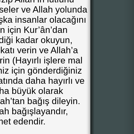
eler ve Allah yolunda
ka insanlar olacağını
un için Kur’ân’dan
diği kadar okuyun,
katı verin ve Allah’a
rin (Hayırlı işlere mal
iz için gönderdiğiniz
 katında daha hayırlı ve
ha büyük olarak
lah’tan bağış dileyin.
ah bağışlayandır,
et edendir.