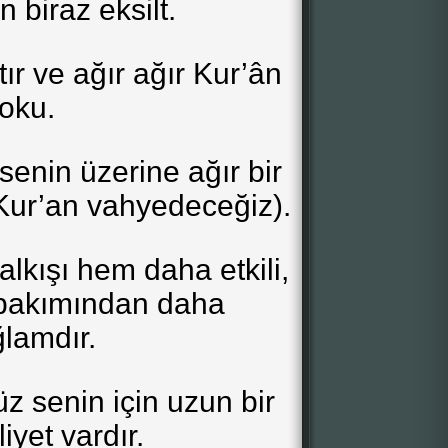
n biraz eksilt.
ır ve ağır ağır Kur’ân
oku.
senin üzerine ağır bir
Kur’an vahyedeceğiz).
lkışı hem daha etkili,
bakımından daha
lamdır.
 senin için uzun bir
yet vardır.