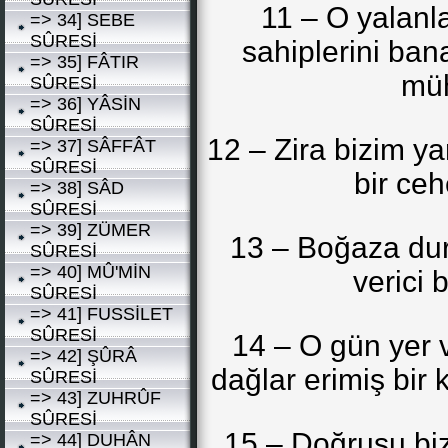
11 – O yalanla
=> 34] SEBE
SÛRESİ
sahiplerini ban
=> 35] FÂTIR
müh
SÛRESİ
=> 36] YÂSİN
SÛRESİ
12 – Zira bizim ya
=> 37] SÂFFÂT
SÛRESİ
bir ce
=> 38] SÂD
SÛRESİ
=> 39] ZÜMER
13 – Boğaza dur
SÛRESİ
=> 40] MÛ'MİN
verici 
SÛRESİ
=> 41] FUSSİLET
SÛRESİ
14 – O gün yer v
=> 42] ŞÛRÂ
dağlar erimiş bir
SÛRESİ
=> 43] ZUHRÛF
SÛRESİ
15 – Doğrusu biz
=> 44] DUHÂN