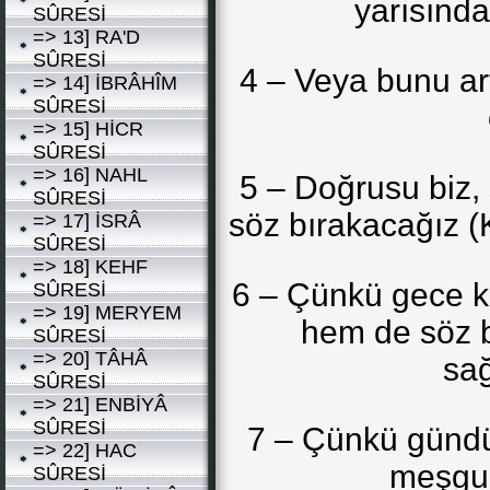
yarısında
SÛRESİ
=> 13] RA'D
SÛRESİ
4 – Veya bunu art
=> 14] İBRÂHÎM
SÛRESİ
=> 15] HİCR
SÛRESİ
=> 16] NAHL
5 – Doğrusu biz, 
SÛRESİ
söz bırakacağız (
=> 17] İSRÂ
SÛRESİ
=> 18] KEHF
6 – Çünkü gece ka
SÛRESİ
=> 19] MERYEM
hem de söz 
SÛRESİ
=> 20] TÂHÂ
sağ
SÛRESİ
=> 21] ENBİYÂ
SÛRESİ
7 – Çünkü gündüz
=> 22] HAC
meşguli
SÛRESİ