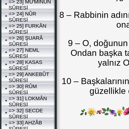
=> 23] MÜ'MİNÛN
SÛRESİ
8 – Rabbinin adın
=> 24] NÛR
SÛRESİ
ona
=> 25] FURKÂN
SÛRESİ
=> 26] ŞUARÂ
9 – O, doğunun 
SÛRESİ
=> 27] NEML
Ondan başka ta
SÛRESİ
yalnız O
=> 28] KASAS
SÛRESÎ
=> 29] ANKEBÛT
10 – Başkalarının
SÛRESİ
=> 30] RÛM
güzellikle
SÛRESİ
=> 31] LOKMÂN
SÛRESİ
=> 32] SECDE
SÛRESİ
=> 33] AHZÂB
SÛRESİ