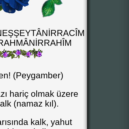
NEŞŞEYTÂNİRRACÎM
RRAHMÂNİRRAHÎM
nen! (Peygamber)
zı hariç olmak üzere
alk (namaz kıl).
rısında kalk, yahut