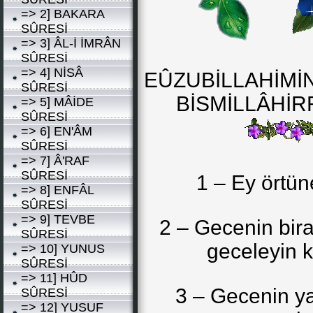
=> 2] BAKARA
SÛRESİ
=> 3] ÂL-İ İMRÂN
SÛRESİ
=> 4] NİSÂ
EÛZUBİLLAHİMİ
SÛRESİ
BİSMİLLÂHİ
=> 5] MÂİDE
SÛRESİ
=> 6] EN'ÂM
SÛRESİ
=> 7] Â'RAF
SÛRESİ
1 – Ey örtü
=> 8] ENFÂL
SÛRESİ
=> 9] TEVBE
2 – Gecenin bira
SÛRESİ
geceleyin k
=> 10] YUNUS
SÛRESİ
=> 11] HÛD
3 – Gecenin ya
SÛRESİ
=> 12] YUSUF