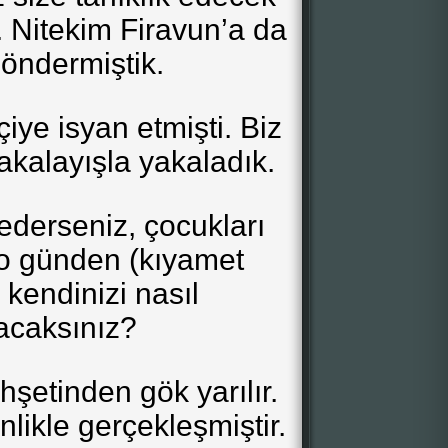
. Nitekim Firavun’a da
 göndermiştik.
çiye isyan etmişti. Biz
akalayışla yakaladık.
ederseniz, çocukları
 o günden (kıyamet
kendinizi nasıl
acaksınız?
şetinden gök yarılır.
nlikle gerçekleşmiştir.