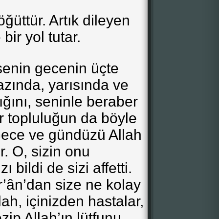
öğüttür. Artık dileyen
bir yol tutar.
senin gecenin üçte
azında, yarısında ve
tığını, seninle beraber
r topluluğun da böyle
 Gece ve gündüzü Allah
r. O, sizin onu
bildi de sizi affetti.
’ân’dan size ne kolay
lah, içinizden hastalar,
ip Allah’ın lütfunu