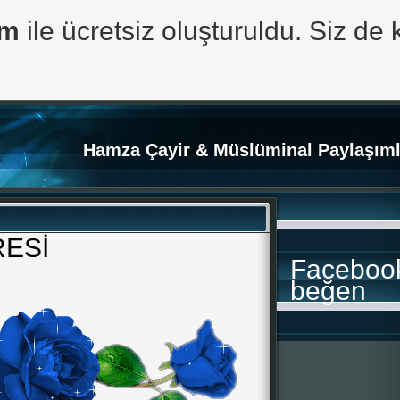
om
ile ücretsiz oluşturuldu. Siz de 
Hamza Çayir & Müslüminal Paylaşıml
ESİ
Faceboo
beğen