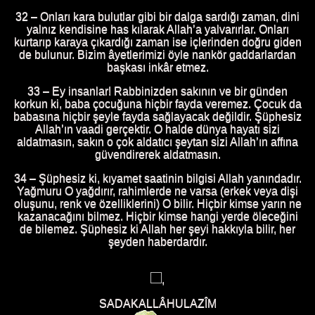
32 – Onları kara bulutlar gibi bir dalga sardığı zaman, dini
yalnız kendisine has kılarak Allah’a yalvarırlar. Onları
kurtarıp karaya çıkardığı zaman ise içlerinden doğru giden
de bulunur. Bizim âyetlerimizi öyle nankör gaddarlardan
başkası inkâr etmez.
33 – Ey insanlar! Rabbinizden sakının ve bir günden
korkun ki, baba çocuğuna hiçbir fayda veremez. Çocuk da
babasına hiçbir şeyle fayda sağlayacak değildir. Şüphesiz
Allah’ın vaadi gerçektir. O halde dünya hayatı sizi
aldatmasın, sakın o çok aldatıcı şeytan sizi Allah’ın affına
güvendirerek aldatmasın.
34 – Şüphesiz ki, kıyamet saatinin bilgisi Allah yanındadır.
Yağmuru O yağdırır, rahimlerde ne varsa (erkek veya dişi
oluşunu, renk ve özelliklerini) O bilir. Hiçbir kimse yarın ne
kazanacağını bilmez. Hiçbir kimse hangi yerde öleceğini
de bilemez. Şüphesiz ki Allah her şeyi hakkıyla bilir, her
şeyden haberdardır.
,
SADAKALLÂHULAZÎM