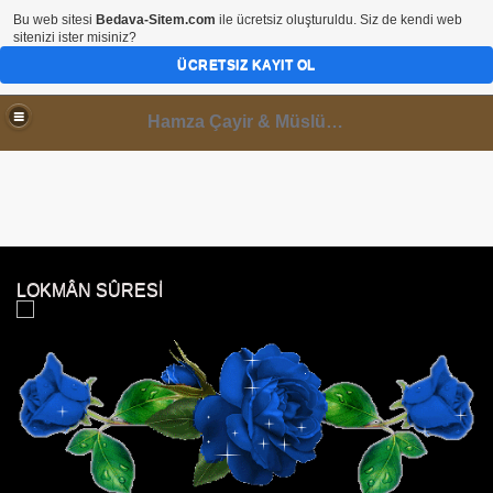
Bu web sitesi
Bedava-Sitem.com
ile ücretsiz oluşturuldu. Siz de kendi web
sitenizi ister misiniz?
ÜCRETSIZ KAYIT OL
Hamza Çayir & Müslüminal Paylaşımlar
LOKMÂN SÛRESİ
 DİNLE