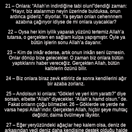
21 – Onlara: “Allah’ın indirdiğine tabi olun!”dendiği zaman:
“Hayır, biz atalarımızı neyin üzerinde bulduksa, onun
ardınca gideriz.” diyorlar. Ya şeytan onları cehennnem
azabına çağırıyor idiyse de mi onlara uyacaklar?
22 – Oysa her kim iyilik yaparak yüzünü tertemiz Allah’a
tutarsa, o gerçekten en sağlam kulpa yapışmıştır. Öyle ya
bütün işlerin sonu Allah’a dayanır.
23 – Kim de inkâr ederse, artık onun inkârı seni üzmesin.
Onlar dönüp bize gelecekler. O zaman biz onlara bütün
yaptıklarını haber vereceğiz. Gerçekten Allah, bütün
kalblerin özünü bilir.
24 – Biz onlara biraz zevk ettiririz de sonra kendilerini ağır
bir azaba zorlarız.
25 – Andolsun ki onlara: “Gökleri ve yeri kim yarattı?” diye
sorsan, elbette “Allah” diyecekler. “Allah’a hamd olsun.” de.
Fakat onların çoğu bilmezler. 26 – Göklerde ve yerde ne
varsa hepsi Allah’ındır. Gerçekten Allah, hiçbir şeye muhtaç
değildir, daima övülmeye lâyıktır.
27 – Eğer yeryüzündeki ağaçlar hep kalem olsa, deniz de
arkasından yedi deniz daha kendisine destek olduğu halde