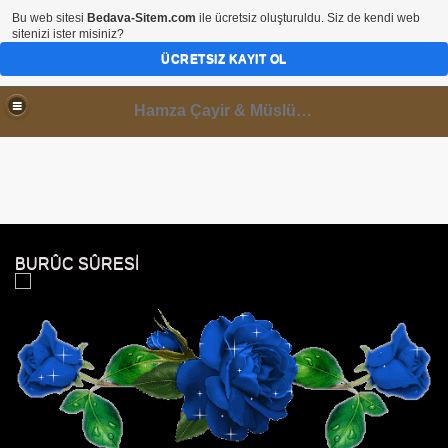
Bu web sitesi
Bedava-Sitem.com
ile ücretsiz oluşturuldu. Siz de kendi web
sitenizi ister misiniz?
ÜCRETSIZ KAYIT OL
Hamza Çayir & Müslüminal Paylaşımlar
BURÛC SÛRESİ
 DİNLE