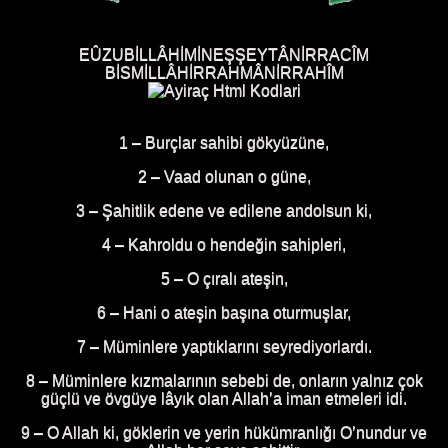
EÛZUBİLLÂHİMİNEŞŞEYTÂNİRRACÎM
BİSMİLLÂHİRRAHMÂNİRRAHÎM
1 – Burçlar sahibi gökyüzüne,
2 – Vaad olunan o güne,
3 – Şahitlik edene ve edilene andolsun ki,
4 – Kahroldu o hendeğin sahipleri,
5 – O çıralı ateşin,
6 – Hani o ateşin başına oturmuşlar,
7 – Müminlere yaptıklarını seyrediyorlardı.
8 – Müminlere kızmalarının sebebi de, onların yalnız çok
güçlü ve övgüye lâyık olan Allah’a iman etmeleri idi.
9 – O Allah ki, göklerin ve yerin hükümranlığı O’nundur ve