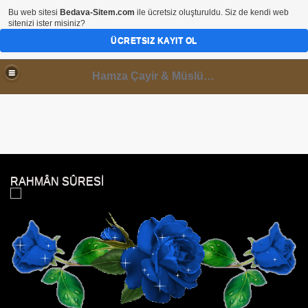
Bu web sitesi
Bedava-Sitem.com
ile ücretsiz oluşturuldu. Siz de kendi web
sitenizi ister misiniz?
ÜCRETSIZ KAYIT OL
Hamza Çayir & Müslüminal Paylaşımlar
RAHMÂN SÛRESİ
 DİNLE