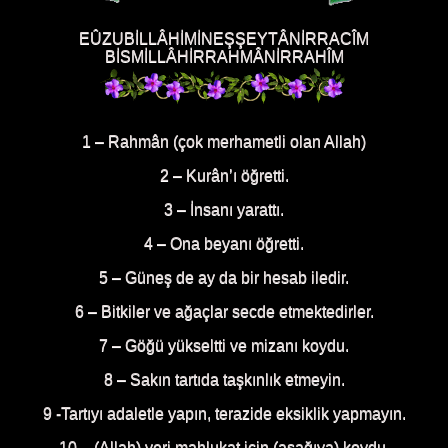
EÛZUBİLLÂHİMİNEŞŞEYTÂNİRRACÎM
BİSMİLLÂHİRRAHMÂNİRRAHÎM
1 – Rahmân (çok merhametli olan Allah)
2 – Kurân’ı öğretti.
3 – İnsanı yarattı.
4 – Ona beyanı öğretti.
5 – Güneş de ay da bir hesab iledir.
6 – Bitkiler ve ağaçlar secde etmektedirler.
7 – Göğü yükseltti ve mizanı koydu.
8 – Sakın tartıda taşkınlık etmeyin.
9 -Tartıyı adaletle yapın, terazide eksiklik yapmayın.
10 – (Allah) yeri mahlukat için (aşağıya) koydu.